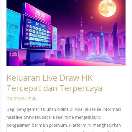
Keluaran
Live
Draw
HK
Tercepat
dan
Terpercaya
Keluaran Live Draw HK
Tercepat dan Terpercaya
live draw
/
m88
Bagi penggemar taruhan online di Asia, akses ke informasi
hasil live draw HK secara real-time menjadi kunci
pengalaman bermain premium. Platform ini menghadirkan