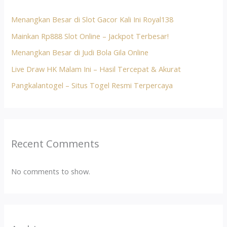
Menangkan Besar di Slot Gacor Kali Ini Royal138
Mainkan Rp888 Slot Online – Jackpot Terbesar!
Menangkan Besar di Judi Bola Gila Online
Live Draw HK Malam Ini – Hasil Tercepat & Akurat
Pangkalantogel – Situs Togel Resmi Terpercaya
Recent Comments
No comments to show.