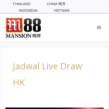
Skip
THAILAND
CHINA 明升
to
INDONESIA
VIETNAM
content
MAI
MEN
Jadwal Live Draw
HK