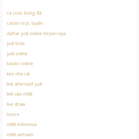
cá cược bóng đá
casino trực tuyến
daftar judi online terpercaya
judi bola
judi online
kasino online
kèo nhà cái
link alternatif judi
link vào m88
live draw
lotere
m88 indonesia
m88 vietnam