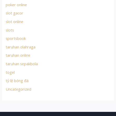
poker online
slot gacor
slot online
slots
sportsbook
taruhan olahraga
taruhan online
taruhan sepakbola
togel
tỷ lệ bóng đá
Uncategorized