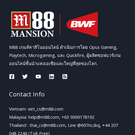
M88 เกมส์คาสิโนออนไลน์ ดำเนินการโดย Opus Gaming,
Playtech, Microgaming, และ Quickfire, ผู้ผลิตซอฟแวร์เกม
ออนไลน์ชั้นนำแห่งเอเซียและใหญ่ที่สุดของโลก.
Contact Info
Vietnam: viet_cs@m88.com
Malaysia: help@m88.com, +63 9369178192
Thailand : thai_cs@m88.com, Line @697nczkq, +44 207
048 2246 (Toll-Free)