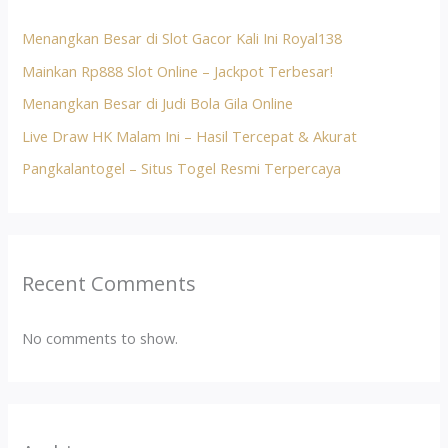
Menangkan Besar di Slot Gacor Kali Ini Royal138
Mainkan Rp888 Slot Online – Jackpot Terbesar!
Menangkan Besar di Judi Bola Gila Online
Live Draw HK Malam Ini – Hasil Tercepat & Akurat
Pangkalantogel – Situs Togel Resmi Terpercaya
Recent Comments
No comments to show.