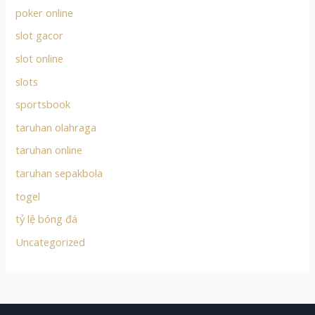
poker online
slot gacor
slot online
slots
sportsbook
taruhan olahraga
taruhan online
taruhan sepakbola
togel
tỷ lệ bóng đá
Uncategorized