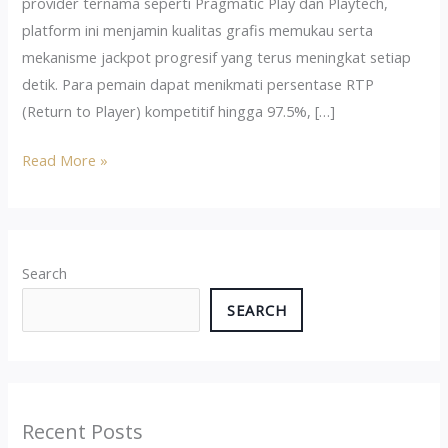
provider ternama seperti Pragmatic Play dan Playtech,
platform ini menjamin kualitas grafis memukau serta
mekanisme jackpot progresif yang terus meningkat setiap
detik. Para pemain dapat menikmati persentase RTP
(Return to Player) kompetitif hingga 97.5%, […]
Read More »
Search
SEARCH
Recent Posts