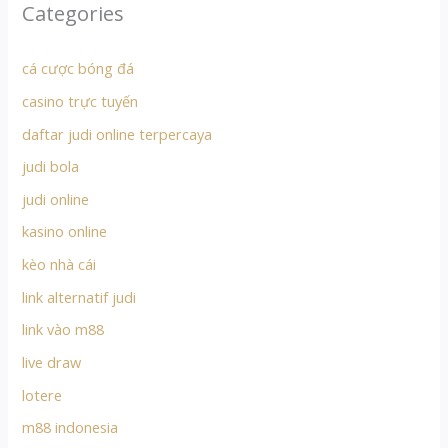
Categories
cá cược bóng đá
casino trực tuyến
daftar judi online terpercaya
judi bola
judi online
kasino online
kèo nhà cái
link alternatif judi
link vào m88
live draw
lotere
m88 indonesia