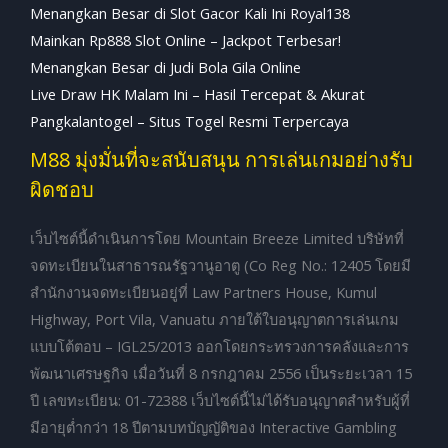
Menangkan Besar di Slot Gacor Kali Ini Royal138
Mainkan Rp888 Slot Online – Jackpot Terbesar!
Menangkan Besar di Judi Bola Gila Online
Live Draw HK Malam Ini – Hasil Tercepat & Akurat
Pangkalantogel – Situs Togel Resmi Terpercaya
M88 มุ่งมั่นที่จะสนับสนุน การเล่นเกมอย่างรับ
ผิดชอบ
เว็บไซต์นี้ดำเนินการโดย Mountain Breeze Limited บริษัทที่
จดทะเบียนในสาธารณรัฐวานูอาตู (Co Reg No.: 12405 โดยมี
สำนักงานจดทะเบียนอยู่ที่ Law Partners House, Kumul
Highway, Port Vila, Vanuatu ภายใต้ใบอนุญาตการเล่นเกม
แบบโต้ตอบ – IGL25/2013 ออกโดยกระทรวงการคลังและการ
พัฒนาเศรษฐกิจ เมื่อวันที่ 8 กรกฎาคม 2556 เป็นระยะเวลา 15
ปี เลขทะเบียน: 01-72388 เว็บไซต์นี้ไม่ได้รับอนุญาตสำหรับผู้ที่
มีอายุต่ำกว่า 18 ปีตามบทบัญญัติของ Interactive Gambling