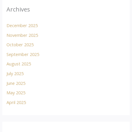
Archives
December 2025
November 2025
October 2025
September 2025
August 2025
July 2025
June 2025
May 2025
April 2025