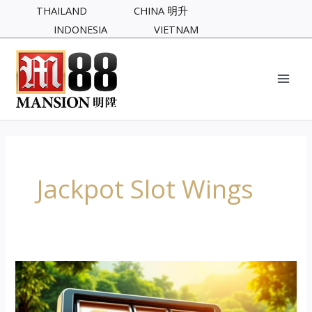
Skip
THAILAND
CHINA 明升
to
INDONESIA
VIETNAM
content
MAI
MEN
Jackpot Slot Wings
Bermain
Wings
Slots