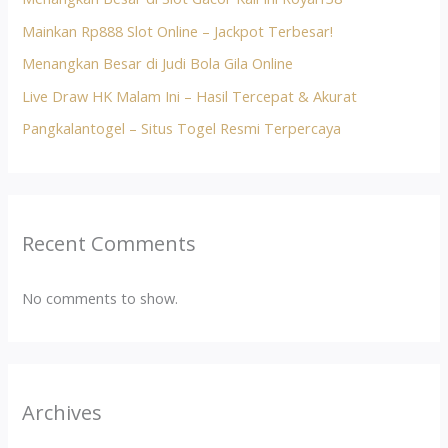
Mainkan Rp888 Slot Online – Jackpot Terbesar!
Menangkan Besar di Judi Bola Gila Online
Live Draw HK Malam Ini – Hasil Tercepat & Akurat
Pangkalantogel – Situs Togel Resmi Terpercaya
Recent Comments
No comments to show.
Archives