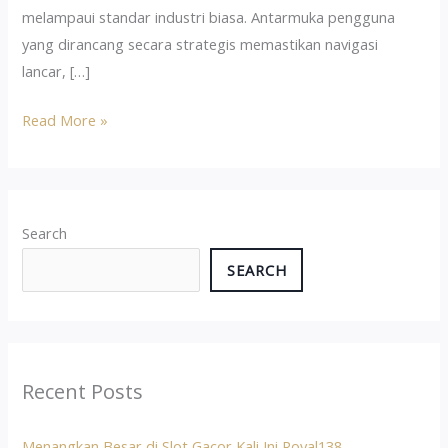
melampaui standar industri biasa. Antarmuka pengguna
yang dirancang secara strategis memastikan navigasi
lancar, […]
Read More »
Search
SEARCH
Recent Posts
Menangkan Besar di Slot Gacor Kali Ini Royal138