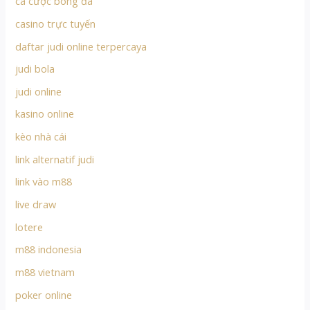
cá cược bóng đá
casino trực tuyến
daftar judi online terpercaya
judi bola
judi online
kasino online
kèo nhà cái
link alternatif judi
link vào m88
live draw
lotere
m88 indonesia
m88 vietnam
poker online