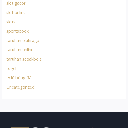
slot gacor
slot online
slots
sportsbook
taruhan olahraga
taruhan online
taruhan sepakbola
togel
tỷ lệ bóng đá
Uncategorized