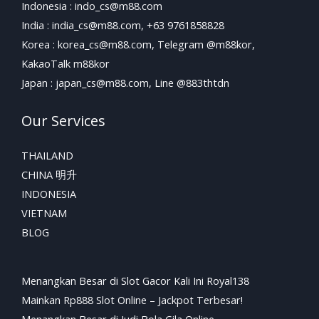
Indonesia : indo_cs@m88.com
India : india_cs@m88.com, +63 9761858828
Korea : korea_cs@m88.com, Telegram @m88kor,
KakaoTalk m88kor
Japan : japan_cs@m88.com, Line @883thtdn
Our Services
THAILAND
CHINA 明升
INDONESIA
VIETNAM
BLOG
Menangkan Besar di Slot Gacor Kali Ini Royal138
Mainkan Rp888 Slot Online – Jackpot Terbesar!
Menangkan Besar di Judi Bola Gila Online