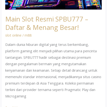
Menang
Besar!
Main Slot Resmi SPBU777 –
Daftar & Menang Besar!
slot online
/
m88
Dalam dunia hiburan digital yang terus berkembang,
platform gaming elit menjadi pilihan utama para pencinta
tantangan. SPBU777 hadir sebagai destinasi premium
dengan pengalaman bermain yang mengutamakan
kenyamanan dan keamanan. Setiap detail dirancang untuk
memenuhi standar internasional, menjadikannya situs casino
premium terdepan di Asia Tenggara. Koleksi permainan
terkini dari provider ternama seperti Pragmatic Play dan
Microgaming