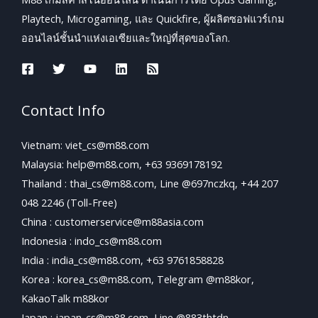
Playtech, Microgaming, และ Quickfire, ผู้ผลิตซอฟแวร์เกม
ออนไลน์ชั้นนำแห่งเอเซียและใหญ่ที่สุดของโลก.
Contact Info
Vietnam: viet_cs@m88.com
Malaysia: help@m88.com, +63 9369178192
Thailand : thai_cs@m88.com, Line @697nczkq, +44 207
048 2246 (Toll-Free)
China : customerservice@m88asia.com
Indonesia : indo_cs@m88.com
India : india_cs@m88.com, +63 9761858828
Korea : korea_cs@m88.com, Telegram @m88kor,
KakaoTalk m88kor
Japan : japan_cs@m88.com, Line @883thtdn