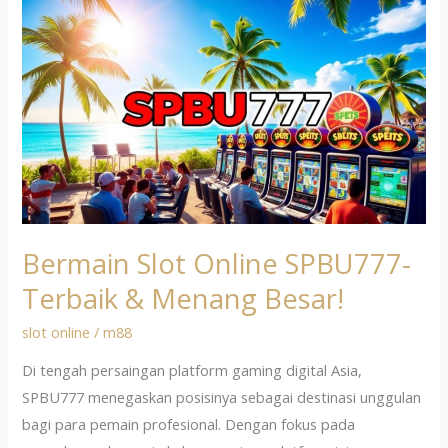
Bermain
Slot
Online
SPBU777-
Terbaik
&
Menang
Besar!
Bermain Slot Online SPBU777-
Terbaik & Menang Besar!
slot online
/
m88
Di tengah persaingan platform gaming digital Asia,
SPBU777 menegaskan posisinya sebagai destinasi unggulan
bagi para pemain profesional. Dengan fokus pada