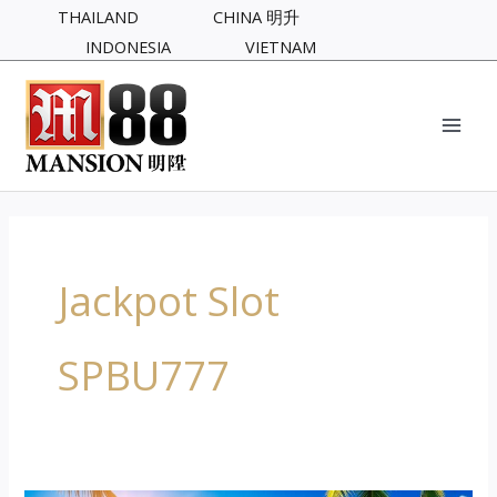
Skip
THAILAND
CHINA 明升
to
INDONESIA
VIETNAM
content
MAI
MEN
Jackpot Slot
SPBU777