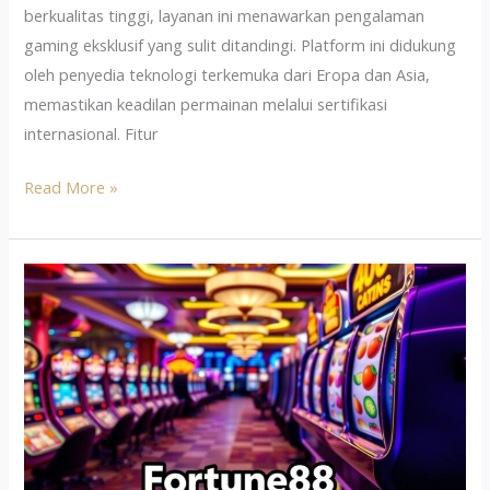
berkualitas tinggi, layanan ini menawarkan pengalaman
gaming eksklusif yang sulit ditandingi. Platform ini didukung
oleh penyedia teknologi terkemuka dari Eropa dan Asia,
memastikan keadilan permainan melalui sertifikasi
internasional. Fitur
Read More »
Mainkan
Fortune88
Slots
–
Jackpot
&
Bonus
Besar!