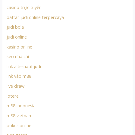
casino trực tuyến
daftar judi online terpercaya
judi bola
judi online
kasino online
kèo nhà cái
link alternatif judi
link vào m88
live draw
lotere
m88 indonesia
m88 vietnam
poker online