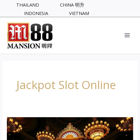
Skip
THAILAND
CHINA 明升
to
INDONESIA
VIETNAM
content
MAI
MEN
Jackpot Slot Online
Daftar
Slot
Gacor