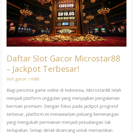
Microstar88
–
Jackpot
Terbesar!
Daftar Slot Gacor Microstar88
– Jackpot Terbesar!
slot gacor
/
m88
Bagi pencinta game online di Indonesia, Microstar88 telah
menjadi platform unggulan yang menyajikan pengalaman
bermain premium. Dengan fokus pada jackpot progresif
terbesar, platform ini menawarkan peluang kemenangan
yang mengubah permainan menjadi petualangan tak
terlupakan. Setiap detail dirancang untuk memastikan