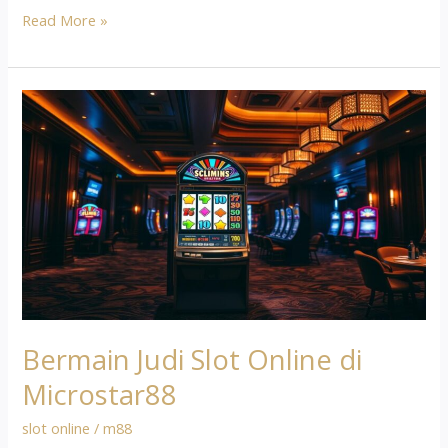
Read More »
Bermain
Judi
Slot
Online
di
Microstar88
Bermain Judi Slot Online di
Microstar88
slot online
/
m88