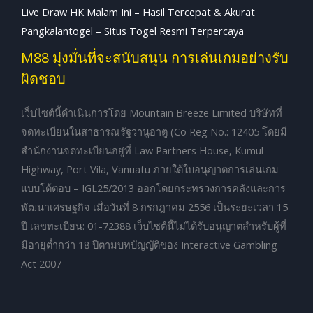
Live Draw HK Malam Ini – Hasil Tercepat & Akurat
Pangkalantogel – Situs Togel Resmi Terpercaya
M88 มุ่งมั่นที่จะสนับสนุน การเล่นเกมอย่างรับ
ผิดชอบ
เว็บไซต์นี้ดำเนินการโดย Mountain Breeze Limited บริษัทที่
จดทะเบียนในสาธารณรัฐวานูอาตู (Co Reg No.: 12405 โดยมี
สำนักงานจดทะเบียนอยู่ที่ Law Partners House, Kumul
Highway, Port Vila, Vanuatu ภายใต้ใบอนุญาตการเล่นเกม
แบบโต้ตอบ – IGL25/2013 ออกโดยกระทรวงการคลังและการ
พัฒนาเศรษฐกิจ เมื่อวันที่ 8 กรกฎาคม 2556 เป็นระยะเวลา 15
ปี เลขทะเบียน: 01-72388 เว็บไซต์นี้ไม่ได้รับอนุญาตสำหรับผู้ที่
มีอายุต่ำกว่า 18 ปีตามบทบัญญัติของ Interactive Gambling
Act 2007