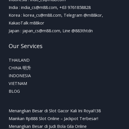
India : india_cs@m88.com, +63 9761858828
Korea : korea_cs@m88.com, Telegram @m88kor,
KakaoTalk m88kor
Japan : japan_cs@m88.com, Line @883thtdn
Our Services
THAILAND
CHINA 明升
INDONESIA
VIETNAM
BLOG
Menangkan Besar di Slot Gacor Kali Ini Royal138
Mainkan Rp888 Slot Online – Jackpot Terbesar!
Menangkan Besar di Judi Bola Gila Online