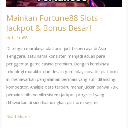
Mainkan Fortune88 Slots –
Jackpot & Bonus Besar!
slots
/
m88
Di tengah maraknya platform judi terpercaya di Asia
Tenggara, satu nama konsisten menjadi acuan para
penggemar game casino premium. Dengan kombinasi
teknologi mutakhir dan desain gameplay inovatif, platform
ini menawarkan pengalaman bermain yang sulir ditandingi
kompetitor. Analisis data terbaru menunjukkan bahwa 78%
pemain lebih memilih sistem jackpot progresif yang
ditawarkan di sini dibandingkan platform sejenis.
Read More »