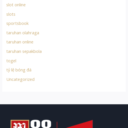
slot online
slots
sportsbook
taruhan olahraga
taruhan online
taruhan sepakbola
togel
tỷ lệ bóng đá
Uncategorized