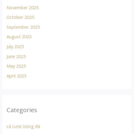
November 2025
October 2025
September 2025
August 2025
July 2025
June 2025
May 2025
April 2025
Categories
cá cược bóng đá