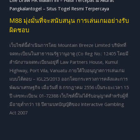
Pangkalantogel – Situs Togel Resmi Terpercaya
M88 มุ่งมั่นที่จะสนับสนุน การเล่นเกมอย่างรับ
ผิดชอบ
เว็บไซต์นี้ดำเนินการโดย Mountain Breeze Limited บริษัทที่
จดทะเบียนในสาธารณรัฐวานูอาตู (Co Reg No.: 12405 โดยมี
สำนักงานจดทะเบียนอยู่ที่ Law Partners House, Kumul
Highway, Port Vila, Vanuatu ภายใต้ใบอนุญาตการเล่นเกม
แบบโต้ตอบ – IGL25/2013 ออกโดยกระทรวงการคลังและการ
พัฒนาเศรษฐกิจ เมื่อวันที่ 8 กรกฎาคม 2556 เป็นระยะเวลา 15
ปี เลขทะเบียน: 01-72388 เว็บไซต์นี้ไม่ได้รับอนุญาตสำหรับผู้ที่
มีอายุต่ำกว่า 18 ปีตามบทบัญญัติของ Interactive Gambling
Act 2007