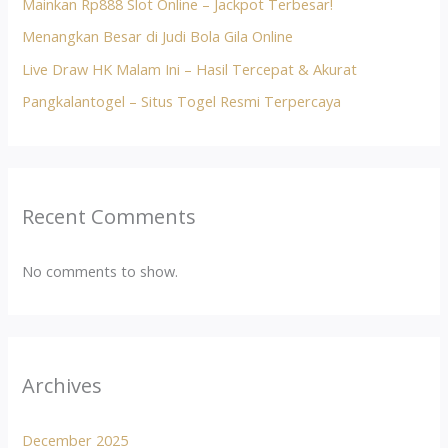
Mainkan Rp888 Slot Online – Jackpot Terbesar!
Menangkan Besar di Judi Bola Gila Online
Live Draw HK Malam Ini – Hasil Tercepat & Akurat
Pangkalantogel – Situs Togel Resmi Terpercaya
Recent Comments
No comments to show.
Archives
December 2025