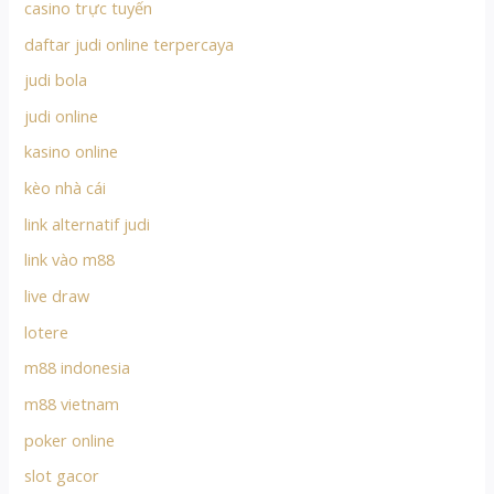
casino trực tuyến
daftar judi online terpercaya
judi bola
judi online
kasino online
kèo nhà cái
link alternatif judi
link vào m88
live draw
lotere
m88 indonesia
m88 vietnam
poker online
slot gacor