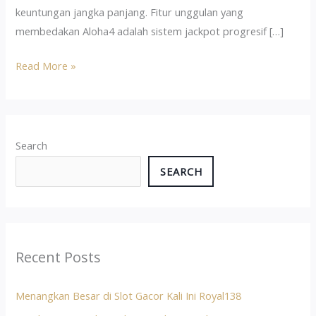
keuntungan jangka panjang. Fitur unggulan yang
membedakan Aloha4 adalah sistem jackpot progresif […]
Read More »
Search
SEARCH
Recent Posts
Menangkan Besar di Slot Gacor Kali Ini Royal138