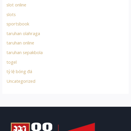
slot online
slots
sportsbook
taruhan olahraga
taruhan online
taruhan sepakbola
togel
tỷ lệ bóng đá
Uncategorized