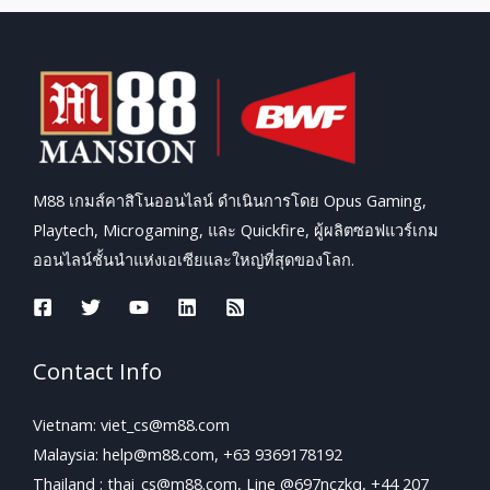
M88 เกมส์คาสิโนออนไลน์ ดำเนินการโดย Opus Gaming,
Playtech, Microgaming, และ Quickfire, ผู้ผลิตซอฟแวร์เกม
ออนไลน์ชั้นนำแห่งเอเซียและใหญ่ที่สุดของโลก.
Contact Info
Vietnam: viet_cs@m88.com
Malaysia: help@m88.com, +63 9369178192
Thailand : thai_cs@m88.com, Line @697nczkq, +44 207