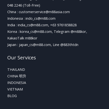
048 2246 (Toll-Free)
China : customerservice@m88asia.com
Indonesia : indo_cs@m88.com
India : india_cs@m88.com, +63 9761858828
Korea : korea_cs@m88.com, Telegram @m88kor,
KakaoTalk m88kor
Japan : japan_cs@m88.com, Line @883thtdn
Our Services
THAILAND
CHINA 明升
INDONESIA
VIETNAM
BLOG