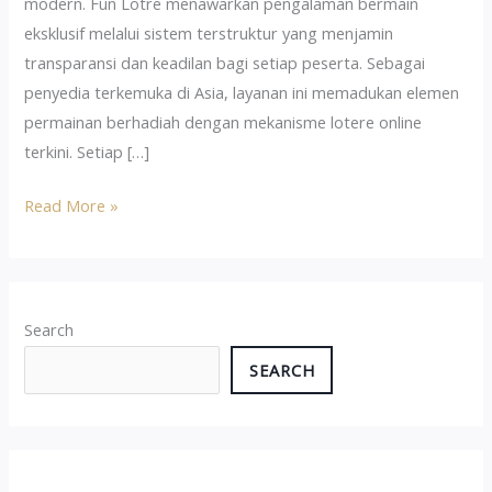
modern. Fun Lotre menawarkan pengalaman bermain
eksklusif melalui sistem terstruktur yang menjamin
transparansi dan keadilan bagi setiap peserta. Sebagai
penyedia terkemuka di Asia, layanan ini memadukan elemen
permainan berhadiah dengan mekanisme lotere online
terkini. Setiap […]
Read More »
Search
SEARCH