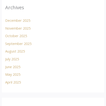
Archives
December 2025
November 2025
October 2025
September 2025
August 2025
July 2025
June 2025
May 2025
April 2025