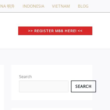
INA 明升
INDONESIA
VIETNAM
BLOG
>> REGISTER M88 HERE! <<
Search
SEARCH