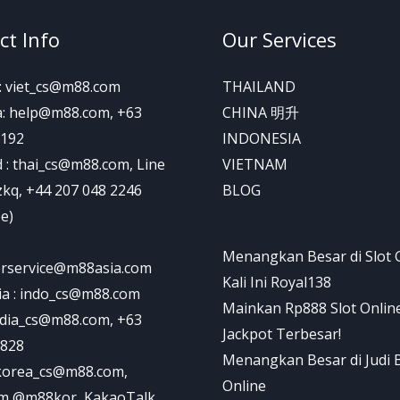
ct Info
Our Services
: viet_cs@m88.com
THAILAND
a: help@m88.com, +63
CHINA 明升
192
INDONESIA
 : thai_cs@m88.com, Line
VIETNAM
kq, +44 207 048 2246
BLOG
ee)
Menangkan Besar di Slot 
rservice@m88asia.com
Kali Ini Royal138
ia : indo_cs@m88.com
Mainkan Rp888 Slot Onlin
india_cs@m88.com, +63
Jackpot Terbesar!
828
Menangkan Besar di Judi B
 korea_cs@m88.com,
Online
m @m88kor, KakaoTalk