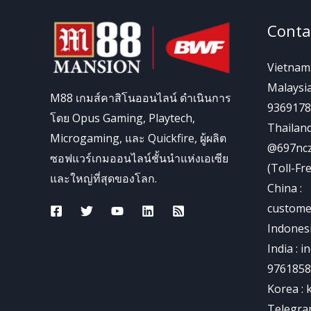
Conta
Vietnam
Malaysi
M88 เกมส์คาสิโนออนไลน์ ดำเนินการ
9369178
โดย Opus Gaming, Playtech,
Thailand
Microgaming, และ Quickfire, ผู้ผลิต
@697ncz
ซอฟแวร์เกมออนไลน์ชั้นนำแห่งเอเซีย
(Toll-Fr
และใหญ่ที่สุดของโลก.
China :
custome
Indones
India : 
9761858
Korea :
Telegra