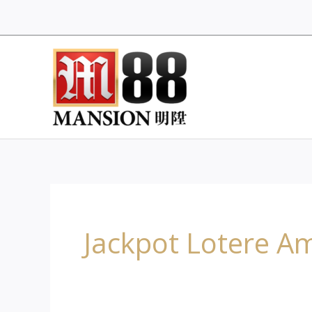
Skip
to
content
Jackpot Lotere A