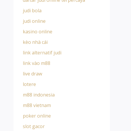
daftar judi online terpercaya
judi bola
judi online
kasino online
kèo nhà cái
link alternatif judi
link vào m88
live draw
lotere
m88 indonesia
m88 vietnam
poker online
slot gacor