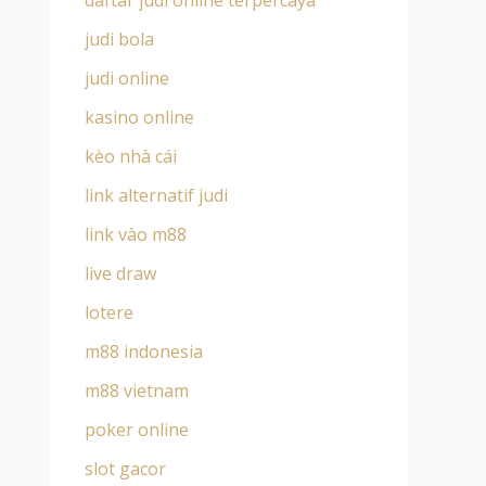
daftar judi online terpercaya
judi bola
judi online
kasino online
kèo nhà cái
link alternatif judi
link vào m88
live draw
lotere
m88 indonesia
m88 vietnam
poker online
slot gacor