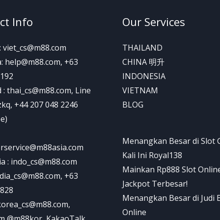
ct Info
Our Services
: viet_cs@m88.com
THAILAND
a: help@m88.com, +63
CHINA 明升
192
INDONESIA
 : thai_cs@m88.com, Line
VIETNAM
kq, +44 207 048 2246
BLOG
ee)
Menangkan Besar di Slot 
rservice@m88asia.com
Kali Ini Royal138
ia : indo_cs@m88.com
Mainkan Rp888 Slot Onlin
india_cs@m88.com, +63
Jackpot Terbesar!
828
Menangkan Besar di Judi B
 korea_cs@m88.com,
Online
m @m88kor, KakaoTalk