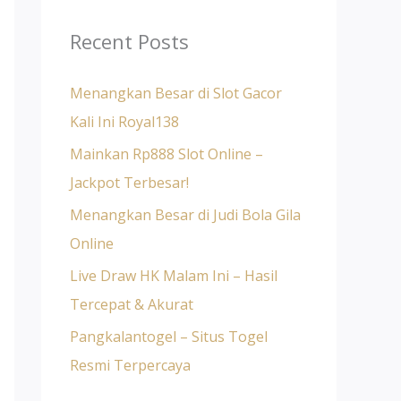
Recent Posts
Menangkan Besar di Slot Gacor
Kali Ini Royal138
Mainkan Rp888 Slot Online –
Jackpot Terbesar!
Menangkan Besar di Judi Bola Gila
Online
Live Draw HK Malam Ini – Hasil
Tercepat & Akurat
Pangkalantogel – Situs Togel
Resmi Terpercaya