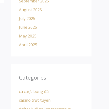
September 2025
August 2025
July 2025
June 2025
May 2025
April 2025
Categories
cá cược bóng đá
casino trực tuyến