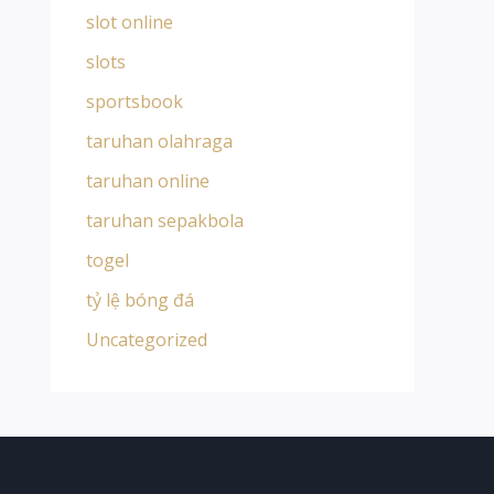
slot online
slots
sportsbook
taruhan olahraga
taruhan online
taruhan sepakbola
togel
tỷ lệ bóng đá
Uncategorized