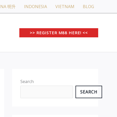
INA 明升
INDONESIA
VIETNAM
BLOG
>> REGISTER M88 HERE! <<
Search
SEARCH