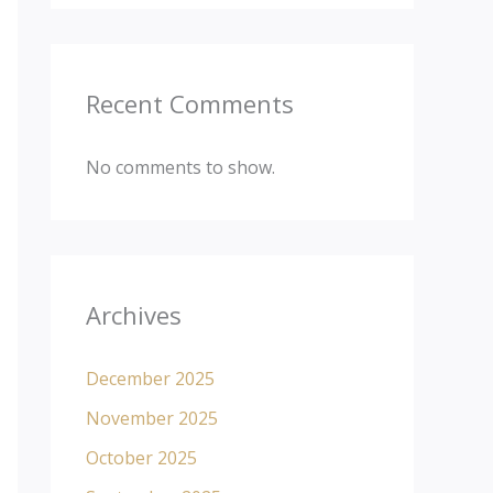
Recent Comments
No comments to show.
Archives
December 2025
November 2025
October 2025