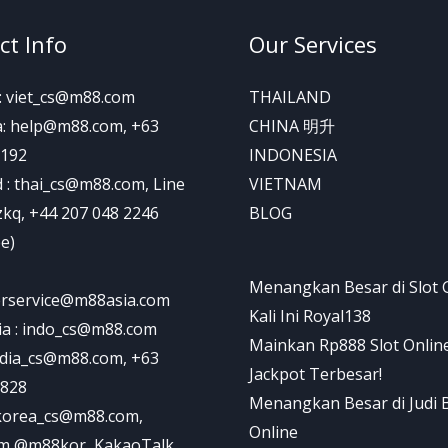
ct Info
Our Services
: viet_cs@m88.com
THAILAND
a: help@m88.com, +63
CHINA 明升
192
INDONESIA
 : thai_cs@m88.com, Line
VIETNAM
kq, +44 207 048 2246
BLOG
ee)
Menangkan Besar di Slot 
rservice@m88asia.com
Kali Ini Royal138
ia : indo_cs@m88.com
Mainkan Rp888 Slot Onlin
india_cs@m88.com, +63
Jackpot Terbesar!
828
Menangkan Besar di Judi B
 korea_cs@m88.com,
Online
m @m88kor, KakaoTalk