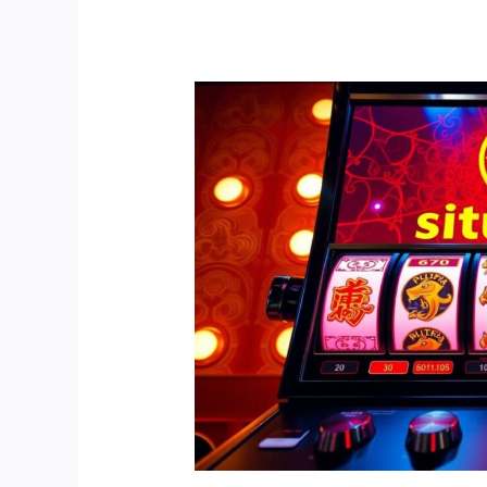
Menang
Besar
di
Slot
Online
JCO69
Terpercaya