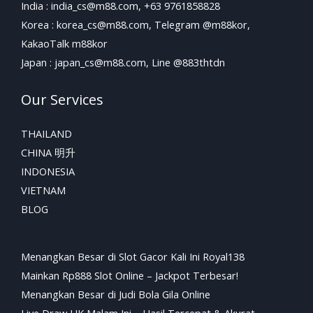
India : india_cs@m88.com, +63 9761858828
Korea : korea_cs@m88.com, Telegram @m88kor,
KakaoTalk m88kor
Japan : japan_cs@m88.com, Line @883thtdn
Our Services
THAILAND
CHINA 明升
INDONESIA
VIETNAM
BLOG
Menangkan Besar di Slot Gacor Kali Ini Royal138
Mainkan Rp888 Slot Online – Jackpot Terbesar!
Menangkan Besar di Judi Bola Gila Online
Live Draw HK Malam Ini – Hasil Tercepat & Akurat