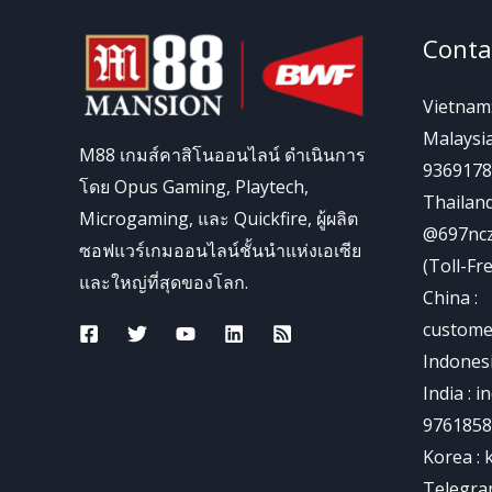
Conta
Vietnam
Malaysi
M88 เกมส์คาสิโนออนไลน์ ดำเนินการ
9369178
โดย Opus Gaming, Playtech,
Thailand
Microgaming, และ Quickfire, ผู้ผลิต
@697ncz
ซอฟแวร์เกมออนไลน์ชั้นนำแห่งเอเซีย
(Toll-Fr
และใหญ่ที่สุดของโลก.
China :
custome
Indones
India : 
9761858
Korea :
Telegra