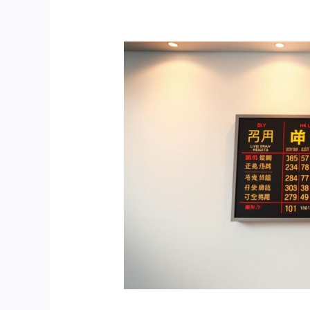
Hasil
Live
Draw
HK
Tercepat
&
Akurat
Hari
Ini