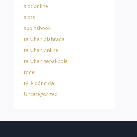
slot online
slots
sportsbook
taruhan olahraga
taruhan online
taruhan sepakbola
togel
tỷ lệ bóng đá
Uncategorized