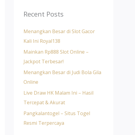
Recent Posts
Menangkan Besar di Slot Gacor
Kali Ini Royal138
Mainkan Rp888 Slot Online –
Jackpot Terbesar!
Menangkan Besar di Judi Bola Gila
Online
Live Draw HK Malam Ini – Hasil
Tercepat & Akurat
Pangkalantogel – Situs Togel
Resmi Terpercaya