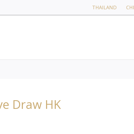
THAILAND
CH
ive Draw HK