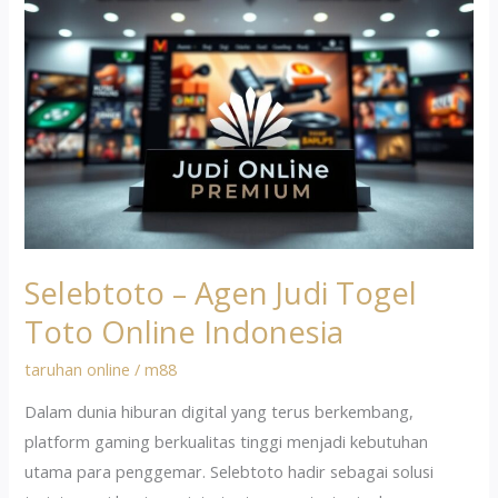
Selebtoto
–
Agen
Judi
Togel
Toto
Online
Indonesia
Selebtoto – Agen Judi Togel
Toto Online Indonesia
taruhan online
/
m88
Dalam dunia hiburan digital yang terus berkembang,
platform gaming berkualitas tinggi menjadi kebutuhan
utama para penggemar. Selebtoto hadir sebagai solusi