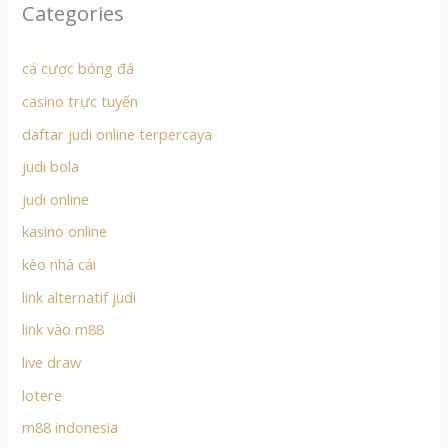
Categories
cá cược bóng đá
casino trực tuyến
daftar judi online terpercaya
judi bola
judi online
kasino online
kèo nhà cái
link alternatif judi
link vào m88
live draw
lotere
m88 indonesia