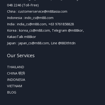
048 2246 (Toll-Free)
China : customerservice@m88asia.com
Indonesia : indo_cs@m88.com
India : india_cs@m88.com, +63 9761858828
Korea : korea_cs@m88.com, Telegram @m88kor,
KakaoTalk m88kor
Japan : japan_cs@m88.com, Line @883thtdn
Our Services
THAILAND
CHINA 明升
INDONESIA
VIETNAM
BLOG