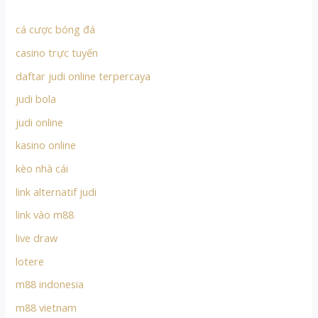
cá cược bóng đá
casino trực tuyến
daftar judi online terpercaya
judi bola
judi online
kasino online
kèo nhà cái
link alternatif judi
link vào m88
live draw
lotere
m88 indonesia
m88 vietnam