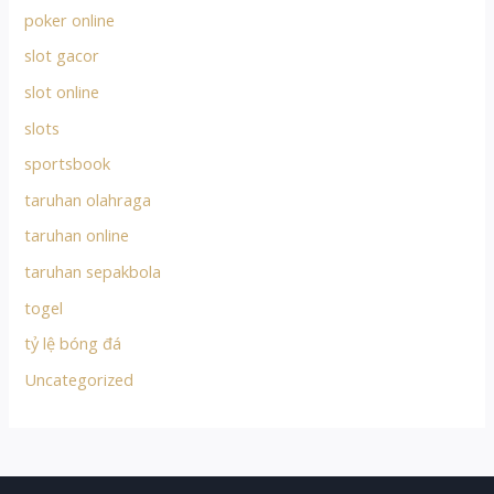
poker online
slot gacor
slot online
slots
sportsbook
taruhan olahraga
taruhan online
taruhan sepakbola
togel
tỷ lệ bóng đá
Uncategorized