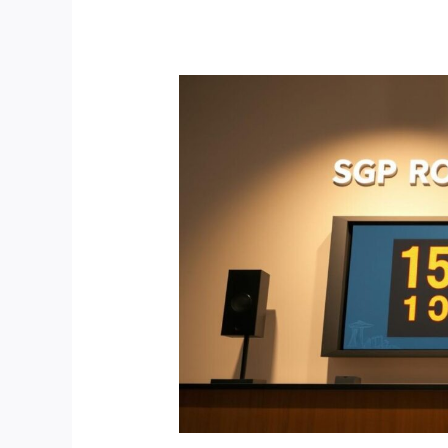
Live
Draw
SGP
Hari
Ini
–
Hasil
Tercepat
&
Akurat