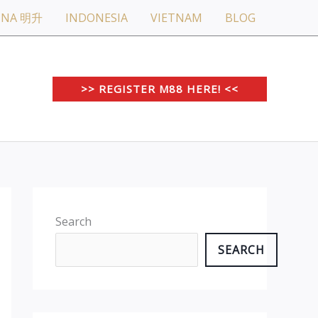
INA 明升
INDONESIA
VIETNAM
BLOG
>> REGISTER M88 HERE! <<
Search
SEARCH