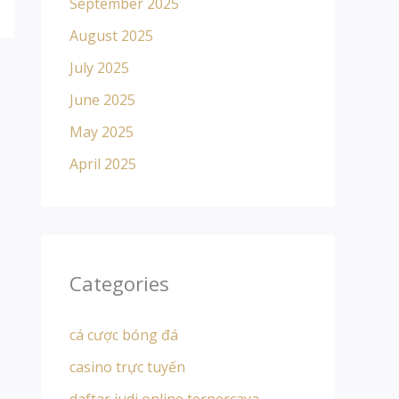
September 2025
August 2025
July 2025
June 2025
May 2025
April 2025
Categories
cá cược bóng đá
casino trực tuyến