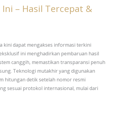
Ini – Hasil Tercepat &
 kini dapat mengakses informasi terkini
ksklusif ini menghadirkan pembaruan hasil
 sistem canggih, memastikan transparansi penuh
sung. Teknologi mutakhir yang digunakan
m hitungan detik setelah nomor resmi
g sesuai protokol internasional, mulai dari