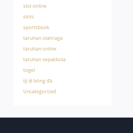
slot online
slots
sportsbook
taruhan olahraga
taruhan online
taruhan sepakbola
togel
tỷ lệ bóng đá
Uncategorized