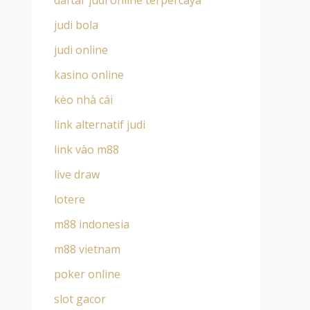
daftar judi online terpercaya
judi bola
judi online
kasino online
kèo nhà cái
link alternatif judi
link vào m88
live draw
lotere
m88 indonesia
m88 vietnam
poker online
slot gacor