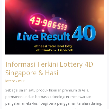
Informasi
Terkini
Lottery
4D
Singapore
&
Hasil
Informasi Terkini Lottery 4D
Singapore & Hasil
lotere
/
m88
Sebagai salah satu produk hiburan premium di Asia,
permainan undian berbasis teknologi ini menawarkan
pengalaman eksklusif bagi para penggemar taruhan daring.