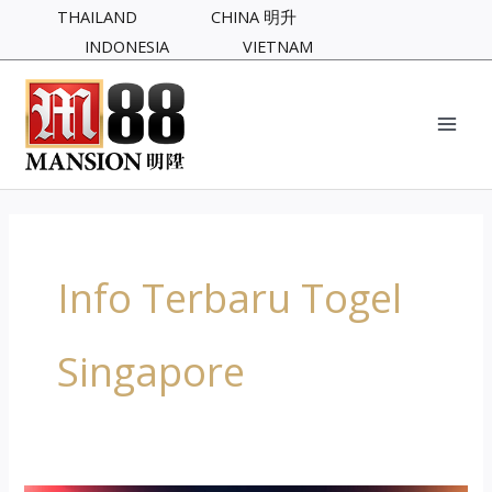
Skip
THAILAND
CHINA 明升
to
INDONESIA
VIETNAM
content
MAI
MEN
Info Terbaru Togel
Singapore