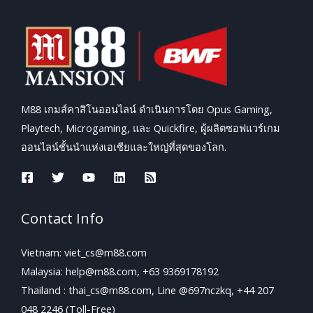
M88 เกมส์คาสิโนออนไลน์ ดำเนินการโดย Opus Gaming,
Playtech, Microgaming, และ Quickfire, ผู้ผลิตซอฟแวร์เกม
ออนไลน์ชั้นนำแห่งเอเซียและใหญ่ที่สุดของโลก.
Contact Info
Vietnam: viet_cs@m88.com
Malaysia: help@m88.com, +63 9369178192
Thailand : thai_cs@m88.com, Line @697nczkq, +44 207
048 2246 (Toll-Free)