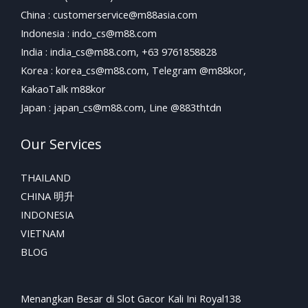
China : customerservice@m88asia.com
Indonesia : indo_cs@m88.com
India : india_cs@m88.com, +63 9761858828
Korea : korea_cs@m88.com, Telegram @m88kor,
KakaoTalk m88kor
Japan : japan_cs@m88.com, Line @883thtdn
Our Services
THAILAND
CHINA 明升
INDONESIA
VIETNAM
BLOG
Menangkan Besar di Slot Gacor Kali Ini Royal138