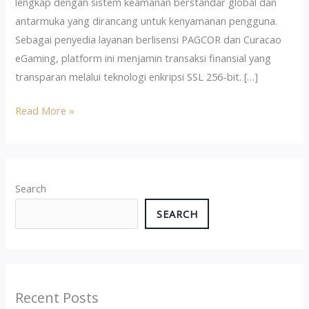
lengkap dengan sistem keamanan berstandar global dan
antarmuka yang dirancang untuk kenyamanan pengguna.
Sebagai penyedia layanan berlisensi PAGCOR dan Curacao
eGaming, platform ini menjamin transaksi finansial yang
transparan melalui teknologi enkripsi SSL 256-bit. […]
Read More »
Search
SEARCH
Recent Posts