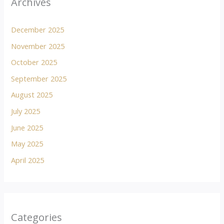
Archives
December 2025
November 2025
October 2025
September 2025
August 2025
July 2025
June 2025
May 2025
April 2025
Categories