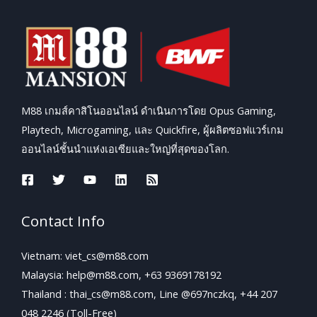
M88 เกมส์คาสิโนออนไลน์ ดำเนินการโดย Opus Gaming,
Playtech, Microgaming, และ Quickfire, ผู้ผลิตซอฟแวร์เกม
ออนไลน์ชั้นนำแห่งเอเซียและใหญ่ที่สุดของโลก.
Contact Info
Vietnam: viet_cs@m88.com
Malaysia: help@m88.com, +63 9369178192
Thailand : thai_cs@m88.com, Line @697nczkq, +44 207
048 2246 (Toll-Free)