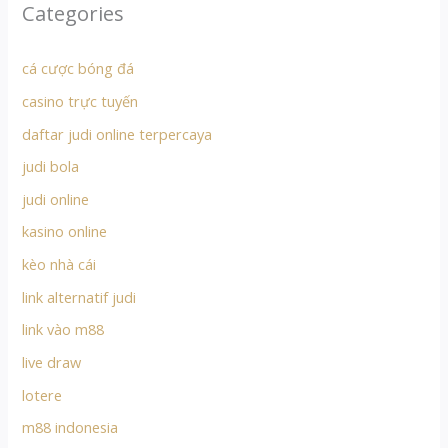
Categories
cá cược bóng đá
casino trực tuyến
daftar judi online terpercaya
judi bola
judi online
kasino online
kèo nhà cái
link alternatif judi
link vào m88
live draw
lotere
m88 indonesia