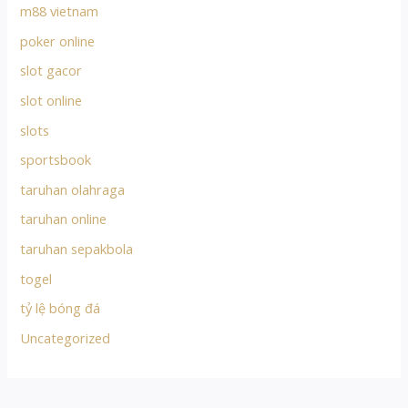
m88 vietnam
poker online
slot gacor
slot online
slots
sportsbook
taruhan olahraga
taruhan online
taruhan sepakbola
togel
tỷ lệ bóng đá
Uncategorized