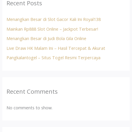
Recent Posts
Menangkan Besar di Slot Gacor Kali Ini Royal138
Mainkan Rp888 Slot Online – Jackpot Terbesar!
Menangkan Besar di Judi Bola Gila Online
Live Draw HK Malam Ini – Hasil Tercepat & Akurat
Pangkalantogel – Situs Togel Resmi Terpercaya
Recent Comments
No comments to show.