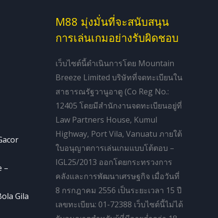
M88 มุ่งมั่นที่จะสนับสนุน
การเล่นเกมอย่างรับผิดชอบ
เว็บไซต์นี้ดำเนินการโดย Mountain
Breeze Limited บริษัทที่จดทะเบียนใน
สาธารณรัฐวานูอาตู (Co Reg No.:
12405 โดยมีสำนักงานจดทะเบียนอยู่ที่
Law Partners House, Kumul
Highway, Port Vila, Vanuatu ภายใต้
Gacor
ใบอนุญาตการเล่นเกมแบบโต้ตอบ –
IGL25/2013 ออกโดยกระทรวงการ
e –
คลังและการพัฒนาเศรษฐกิจ เมื่อวันที่
8 กรกฎาคม 2556 เป็นระยะเวลา 15 ปี
ola Gila
เลขทะเบียน: 01-72388 เว็บไซต์นี้ไม่ได้