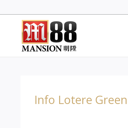
Skip
to
content
Info Lotere Gree