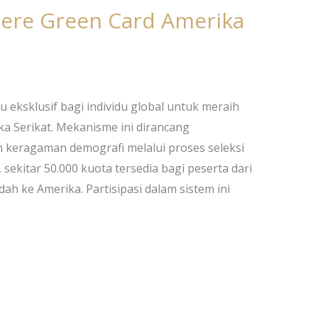
ere Green Card Amerika
u eksklusif bagi individu global untuk meraih
ka Serikat. Mekanisme ini dirancang
 keragaman demografi melalui proses seleksi
 sekitar 50.000 kuota tersedia bagi peserta dari
ah ke Amerika. Partisipasi dalam sistem ini