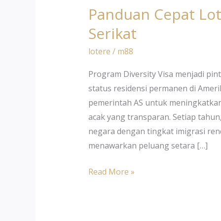
Panduan Cepat Lot
Serikat
lotere
/
m88
Program Diversity Visa menjadi pint
status residensi permanen di Ameri
pemerintah AS untuk meningkatkan
acak yang transparan. Setiap tahun,
negara dengan tingkat imigrasi rend
menawarkan peluang setara […]
Read More »