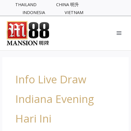
Skip
THAILAND
CHINA 明升
to
INDONESIA
VIETNAM
content
MAI
MEN
Info Live Draw
Indiana Evening
Hari Ini