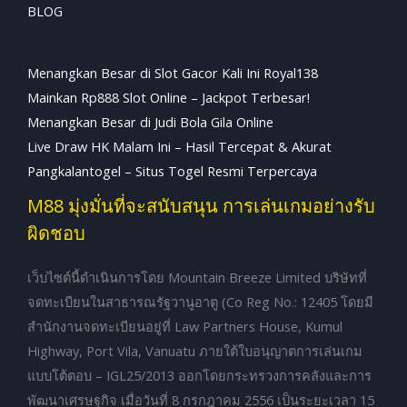
BLOG
Menangkan Besar di Slot Gacor Kali Ini Royal138
Mainkan Rp888 Slot Online – Jackpot Terbesar!
Menangkan Besar di Judi Bola Gila Online
Live Draw HK Malam Ini – Hasil Tercepat & Akurat
Pangkalantogel – Situs Togel Resmi Terpercaya
M88 มุ่งมั่นที่จะสนับสนุน การเล่นเกมอย่างรับ
ผิดชอบ
เว็บไซต์นี้ดำเนินการโดย Mountain Breeze Limited บริษัทที่
จดทะเบียนในสาธารณรัฐวานูอาตู (Co Reg No.: 12405 โดยมี
สำนักงานจดทะเบียนอยู่ที่ Law Partners House, Kumul
Highway, Port Vila, Vanuatu ภายใต้ใบอนุญาตการเล่นเกม
แบบโต้ตอบ – IGL25/2013 ออกโดยกระทรวงการคลังและการ
พัฒนาเศรษฐกิจ เมื่อวันที่ 8 กรกฎาคม 2556 เป็นระยะเวลา 15