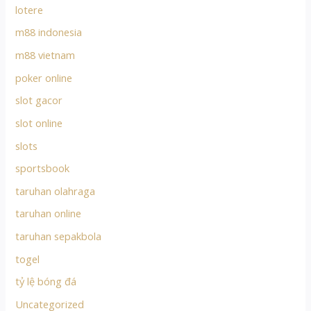
lotere
m88 indonesia
m88 vietnam
poker online
slot gacor
slot online
slots
sportsbook
taruhan olahraga
taruhan online
taruhan sepakbola
togel
tỷ lệ bóng đá
Uncategorized