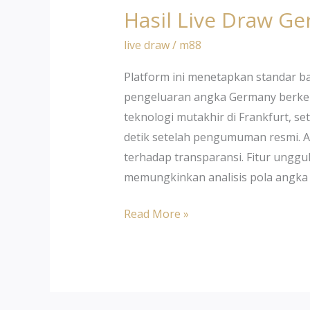
Hasil Live Draw G
live draw
/
m88
Platform ini menetapkan standar b
pengeluaran angka Germany berkela
teknologi mutakhir di Frankfurt, set
detik setelah pengumuman resmi. A
terhadap transparansi. Fitur unggul
memungkinkan analisis pola angka 
Read More »