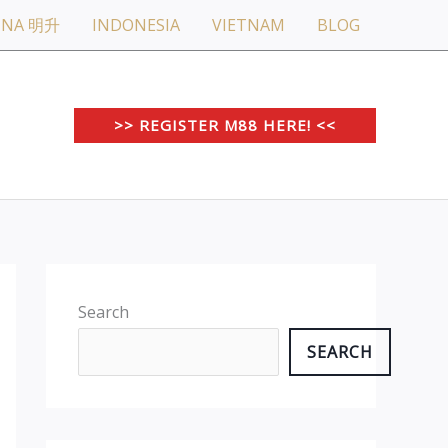
INA 明升
INDONESIA
VIETNAM
BLOG
>> REGISTER M88 HERE! <<
Search
SEARCH