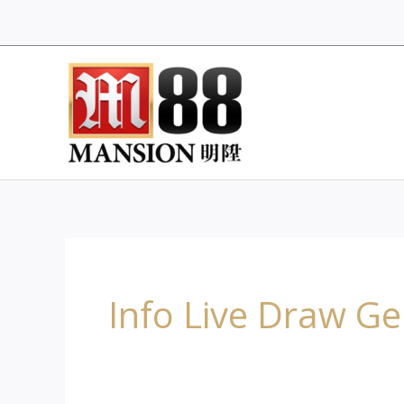
Skip
to
content
Info Live Draw G