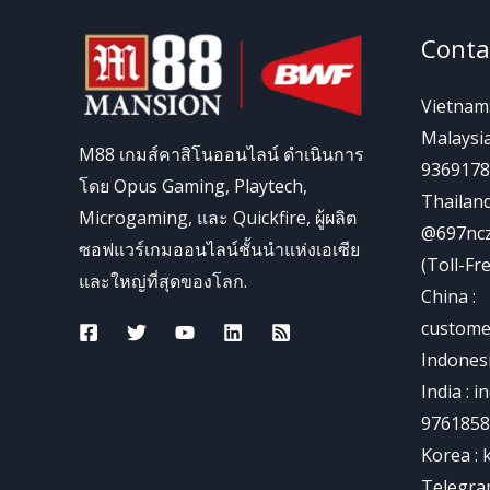
Conta
Vietnam
Malaysi
M88 เกมส์คาสิโนออนไลน์ ดำเนินการ
9369178
โดย Opus Gaming, Playtech,
Thailand
Microgaming, และ Quickfire, ผู้ผลิต
@697ncz
ซอฟแวร์เกมออนไลน์ชั้นนำแห่งเอเซีย
(Toll-Fr
และใหญ่ที่สุดของโลก.
China :
custome
Indones
India : 
9761858
Korea :
Telegra