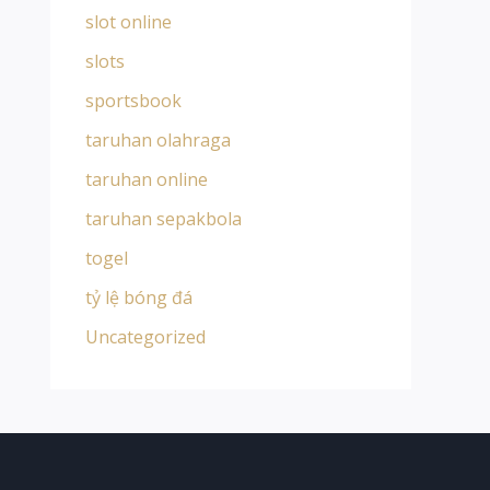
slot online
slots
sportsbook
taruhan olahraga
taruhan online
taruhan sepakbola
togel
tỷ lệ bóng đá
Uncategorized