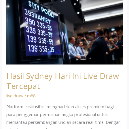
Hasil
Sydney
Hari
Ini
Live
Draw
Tercepat
Hasil Sydney Hari Ini Live Draw
Tercepat
live draw
/
m88
Platform eksklusif ini menghadirkan akses premium bagi
para penggemar permainan angka profesional untuk
memantau perkembangan undian secara real-time. Dengan