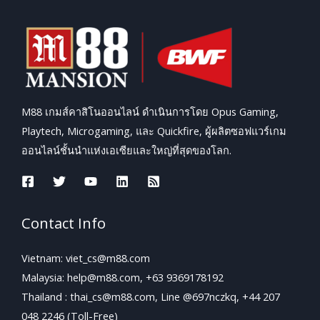
M88 เกมส์คาสิโนออนไลน์ ดำเนินการโดย Opus Gaming,
Playtech, Microgaming, และ Quickfire, ผู้ผลิตซอฟแวร์เกม
ออนไลน์ชั้นนำแห่งเอเซียและใหญ่ที่สุดของโลก.
Contact Info
Vietnam: viet_cs@m88.com
Malaysia: help@m88.com, +63 9369178192
Thailand : thai_cs@m88.com, Line @697nczkq, +44 207
048 2246 (Toll-Free)