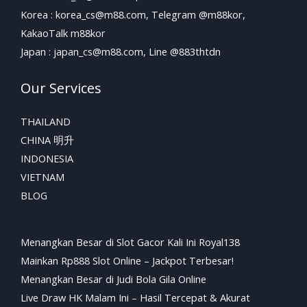
Korea : korea_cs@m88.com, Telegram @m88kor,
KakaoTalk m88kor
Japan : japan_cs@m88.com, Line @883thtdn
Our Services
THAILAND
CHINA 明升
INDONESIA
VIETNAM
BLOG
Menangkan Besar di Slot Gacor Kali Ini Royal138
Mainkan Rp888 Slot Online – Jackpot Terbesar!
Menangkan Besar di Judi Bola Gila Online
Live Draw HK Malam Ini – Hasil Tercepat & Akurat