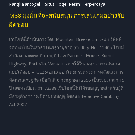
Pangkalantogel – Situs Togel Resmi Terpercaya
M88 มุ่งมั่นที่จะสนับสนุน การเล่นเกมอย่างรับ
ผิดชอบ
เว็บไซต์นี้ดำเนินการโดย Mountain Breeze Limited บริษัทที่
จดทะเบียนในสาธารณรัฐวานูอาตู (Co Reg No.: 12405 โดยมี
สำนักงานจดทะเบียนอยู่ที่ Law Partners House, Kumul
Highway, Port Vila, Vanuatu ภายใต้ใบอนุญาตการเล่นเกม
แบบโต้ตอบ – IGL25/2013 ออกโดยกระทรวงการคลังและการ
พัฒนาเศรษฐกิจ เมื่อวันที่ 8 กรกฎาคม 2556 เป็นระยะเวลา 15
ปี เลขทะเบียน: 01-72388 เว็บไซต์นี้ไม่ได้รับอนุญาตสำหรับผู้ที่
มีอายุต่ำกว่า 18 ปีตามบทบัญญัติของ Interactive Gambling
Act 2007