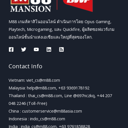
M88 เกมส์คาสิโนออนไลน์ ดำเนินการโดย Opus Gaming,
Playtech, Microgaming, และ Quickfire, ผู้ผลิตซอฟแวร์เกม
ออนไลน์ชั้นนำแห่งเอเซียและใหญ่ที่สุดของโลก.
Contact Info
Vietnam: viet_cs@m88.com
Malaysia: help@m88.com, +63 9369178192
Thailand : thai_cs@m88.com, Line @697nczkq, +44 207
048 2246 (Toll-Free)
China : customerservice@m88asia.com
Indonesia : indo_cs@m88.com
India : india_cs@m88.com, +63 9761858828