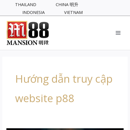
Skip
THAILAND
CHINA 明升
to
INDONESIA
VIETNAM
content
MAI
MEN
Hướng dẫn truy cập
website p88