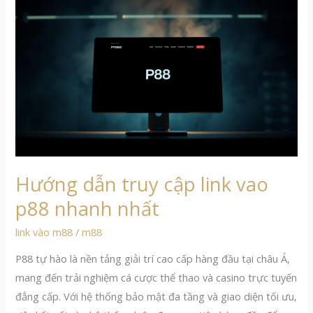
Hướng
dẫn
truy
cập
link
vao
p88
nhanh
nhất
Hướng dẫn truy cập link vao
p88 nhanh nhất
link vào m88
/
m88
P88 tự hào là nền tảng giải trí cao cấp hàng đầu tại châu Á,
mang đến trải nghiệm cá cược thể thao và casino trực tuyến
đẳng cấp. Với hệ thống bảo mật đa tầng và giao diện tối ưu,