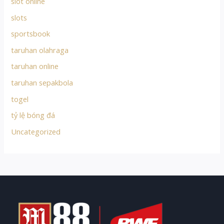
slot online
slots
sportsbook
taruhan olahraga
taruhan online
taruhan sepakbola
togel
tỷ lệ bóng đá
Uncategorized