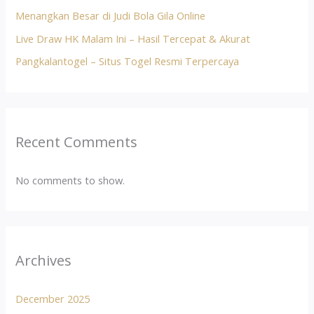
Menangkan Besar di Judi Bola Gila Online
Live Draw HK Malam Ini – Hasil Tercepat & Akurat
Pangkalantogel – Situs Togel Resmi Terpercaya
Recent Comments
No comments to show.
Archives
December 2025