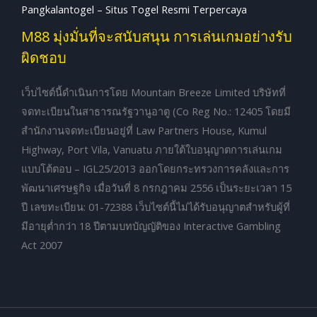
Pangkalantogel – Situs Togel Resmi Terpercaya
M88 มุ่งมั่นที่จะสนับสนุน การเล่นเกมอย่างรับ
ผิดชอบ
เว็บไซต์นี้ดำเนินการโดย Mountain Breeze Limited บริษัทที่
จดทะเบียนในสาธารณรัฐวานูอาตู (Co Reg No.: 12405 โดยมี
สำนักงานจดทะเบียนอยู่ที่ Law Partners House, Kumul
Highway, Port Vila, Vanuatu ภายใต้ใบอนุญาตการเล่นเกม
แบบโต้ตอบ – IGL25/2013 ออกโดยกระทรวงการคลังและการ
พัฒนาเศรษฐกิจ เมื่อวันที่ 8 กรกฎาคม 2556 เป็นระยะเวลา 15
ปี เลขทะเบียน: 01-72388 เว็บไซต์นี้ไม่ได้รับอนุญาตสำหรับผู้ที่
มีอายุต่ำกว่า 18 ปีตามบทบัญญัติของ Interactive Gambling
Act 2007