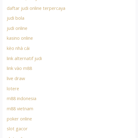
daftar judi online terpercaya
judi bola
judi online
kasino online
kèo nhà cái
link alternatif judi
link vào m88
live draw
lotere
m88 indonesia
m88 vietnam
poker online
slot gacor