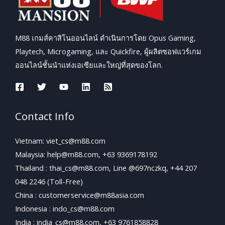
M88 เกมส์คาสิโนออนไลน์ ดำเนินการโดย Opus Gaming,
Playtech, Microgaming, และ Quickfire, ผู้ผลิตซอฟแวร์เกม
ออนไลน์ชั้นนำแห่งเอเซียและใหญ่ที่สุดของโลก.
Contact Info
Vietnam: viet_cs@m88.com
Malaysia: help@m88.com, +63 9369178192
Thailand : thai_cs@m88.com, Line @697nczkq, +44 207
048 2246 (Toll-Free)
China : customerservice@m88asia.com
Indonesia : indo_cs@m88.com
India : india_cs@m88.com, +63 9761858828