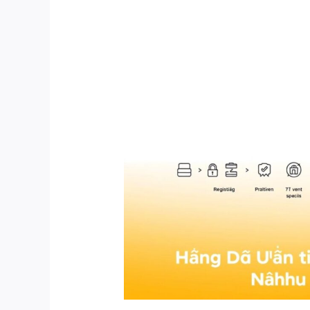
Hướng
Dẫn
Tải
Link
M88
Nhanh
và
An
Toàn