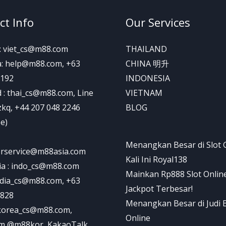
ct Info
Our Services
: viet_cs@m88.com
THAILAND
a: help@m88.com, +63
CHINA 明升
192
INDONESIA
 : thai_cs@m88.com, Line
VIETNAM
kq, +44 207 048 2246
BLOG
ee)
Menangkan Besar di Slot 
rservice@m88asia.com
Kali Ini Royal138
ia : indo_cs@m88.com
Mainkan Rp888 Slot Onlin
india_cs@m88.com, +63
Jackpot Terbesar!
828
Menangkan Besar di Judi B
 korea_cs@m88.com,
Online
m @m88kor, KakaoTalk