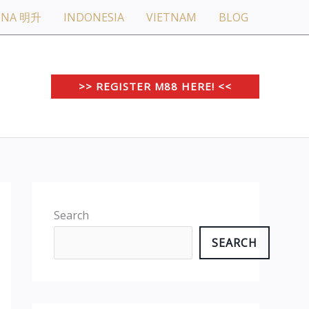
INA 明升
INDONESIA
VIETNAM
BLOG
>> REGISTER M88 HERE! <<
Search
SEARCH