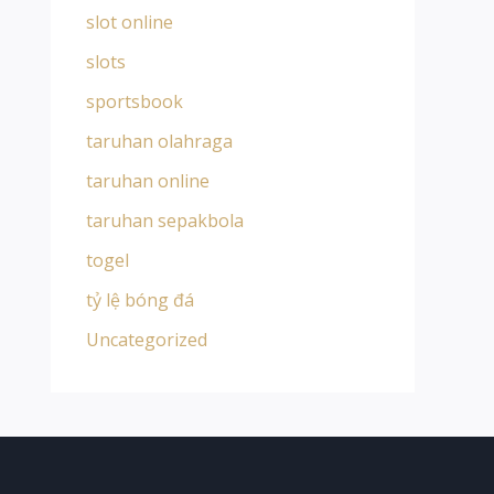
slot online
slots
sportsbook
taruhan olahraga
taruhan online
taruhan sepakbola
togel
tỷ lệ bóng đá
Uncategorized