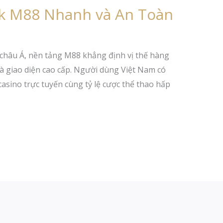
k M88 Nhanh và An Toàn
n châu Á, nền tảng M88 khẳng định vị thế hàng
à giao diện cao cấp. Người dùng Việt Nam có
casino trực tuyến cùng tỷ lệ cược thể thao hấp