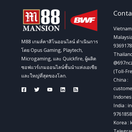
Conta
Vietnam
Malaysi
M88 เกมส์คาสิโนออนไลน์ ดำเนินการ
9369178
โดย Opus Gaming, Playtech,
Thailand
Microgaming, และ Quickfire, ผู้ผลิต
@697ncz
ซอฟแวร์เกมออนไลน์ชั้นนำแห่งเอเซีย
(Toll-Fr
และใหญ่ที่สุดของโลก.
China :
custome
Indones
India : 
9761858
Korea :
Telegra