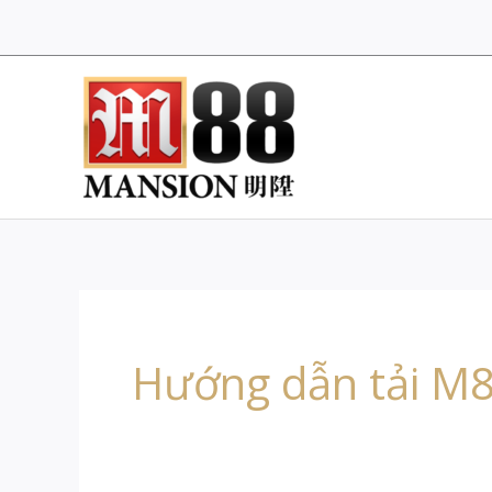
Skip
to
content
Hướng dẫn tải M