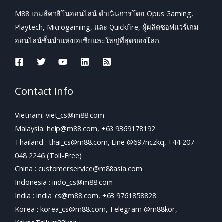
M88 เกมส์คาสิโนออนไลน์ ดำเนินการโดย Opus Gaming,
Playtech, Microgaming, และ Quickfire, ผู้ผลิตซอฟแวร์เกม
ออนไลน์ชั้นนำแห่งเอเซียและใหญ่ที่สุดของโลก.
Contact Info
Vietnam: viet_cs@m88.com
Malaysia: help@m88.com, +63 9369178192
Thailand : thai_cs@m88.com, Line @697nczkq, +44 207
048 2246 (Toll-Free)
China : customerservice@m88asia.com
Indonesia : indo_cs@m88.com
India : india_cs@m88.com, +63 9761858828
Korea : korea_cs@m88.com, Telegram @m88kor,