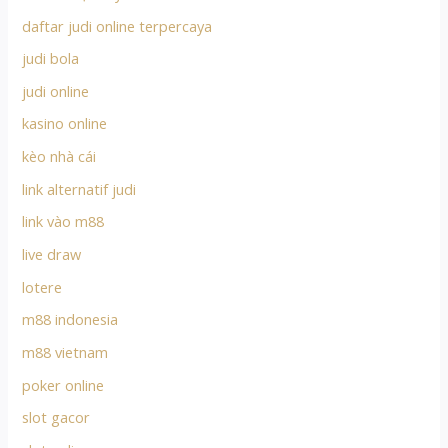
daftar judi online terpercaya
judi bola
judi online
kasino online
kèo nhà cái
link alternatif judi
link vào m88
live draw
lotere
m88 indonesia
m88 vietnam
poker online
slot gacor