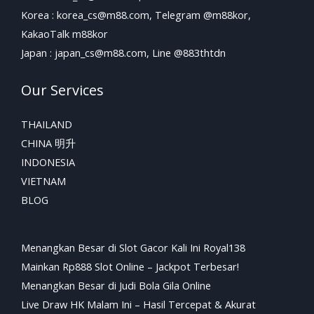
Korea : korea_cs@m88.com, Telegram @m88kor,
KakaoTalk m88kor
Japan : japan_cs@m88.com, Line @883thtdn
Our Services
THAILAND
CHINA 明升
INDONESIA
VIETNAM
BLOG
Menangkan Besar di Slot Gacor Kali Ini Royal138
Mainkan Rp888 Slot Online – Jackpot Terbesar!
Menangkan Besar di Judi Bola Gila Online
Live Draw HK Malam Ini – Hasil Tercepat & Akurat