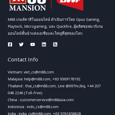
M88 เกมส์คาสิโนออนไลน์ ดำเนินการโดย Opus Gaming,
Playtech, Microgaming, และ Quickfire, ผู้ผลิตซอฟแวร์เกม
ออนไลน์ชั้นนำแห่งเอเซียและใหญ่ที่สุดของโลก.
Contact Info
Vietnam: viet_cs@m88.com
Malaysia: help@m88.com, +63 9369178192
Thailand : thai_cs@m88.com, Line @697nczkq, +44 207
048 2246 (Toll-Free)
China : customerservice@m88asia.com
Indonesia : indo_cs@m88.com
India : india_cs@m88.com, +63 9761858828