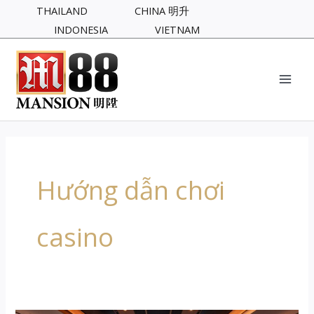
Skip
THAILAND
CHINA 明升
to
INDONESIA
VIETNAM
content
MAI
MEN
Hướng dẫn chơi
casino