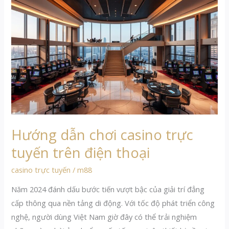
Hướng
dẫn
chơi
casino
trực
tuyến
trên
điện
thoại
Hướng dẫn chơi casino trực
tuyến trên điện thoại
casino trực tuyến
/
m88
Năm 2024 đánh dấu bước tiến vượt bậc của giải trí đẳng
cấp thông qua nền tảng di động. Với tốc độ phát triển công
nghệ, người dùng Việt Nam giờ đây có thể trải nghiệm