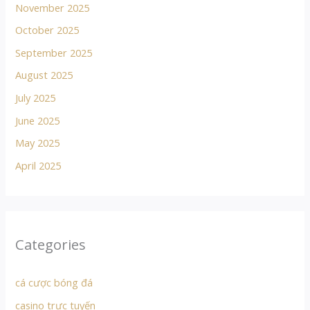
November 2025
October 2025
September 2025
August 2025
July 2025
June 2025
May 2025
April 2025
Categories
cá cược bóng đá
casino trực tuyến