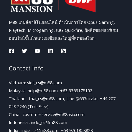
M88 เกมส์คาสิโนออนไลน์ ดำเนินการโดย Opus Gaming,
Playtech, Microgaming, และ Quickfire, ผู้ผลิตซอฟแวร์เกม
ออนไลน์ชั้นนำแห่งเอเซียและใหญ่ที่สุดของโลก.
Contact Info
Vietnam: viet_cs@m88.com
Malaysia: help@m88.com, +63 9369178192
Thailand : thai_cs@m88.com, Line @697nczkq, +44 207
048 2246 (Toll-Free)
China : customerservice@m88asia.com
Indonesia : indo_cs@m88.com
India : india_cs@m88.com, +63 9761858828