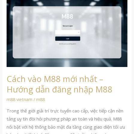
Cách
vào
M88
mới
nhất
–
Hướng
dẫn
đăng
nhập
Cách vào M88 mới nhất –
M88
Hướng dẫn đăng nhập M88
m88 vietnam
/
m88
Trong thế giới giải trí trực tuyến cao cấp, việc tiếp cận nền
tảng uy tín đòi hỏi phương pháp an toàn và hiệu quả. M88
nổi bật với hệ thống bảo mật đa tầng cùng giao diện tối ưu