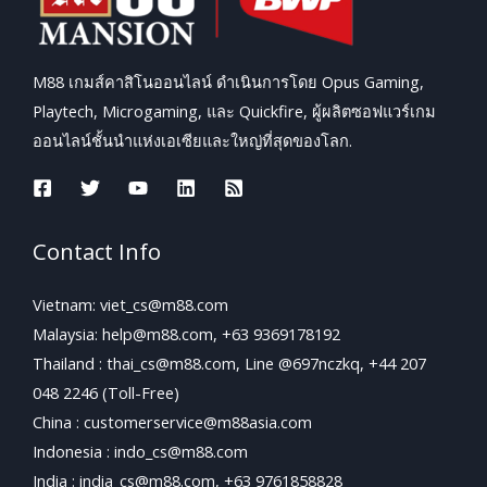
M88 เกมส์คาสิโนออนไลน์ ดำเนินการโดย Opus Gaming,
Playtech, Microgaming, และ Quickfire, ผู้ผลิตซอฟแวร์เกม
ออนไลน์ชั้นนำแห่งเอเซียและใหญ่ที่สุดของโลก.
Contact Info
Vietnam: viet_cs@m88.com
Malaysia: help@m88.com, +63 9369178192
Thailand : thai_cs@m88.com, Line @697nczkq, +44 207
048 2246 (Toll-Free)
China : customerservice@m88asia.com
Indonesia : indo_cs@m88.com
India : india_cs@m88.com, +63 9761858828