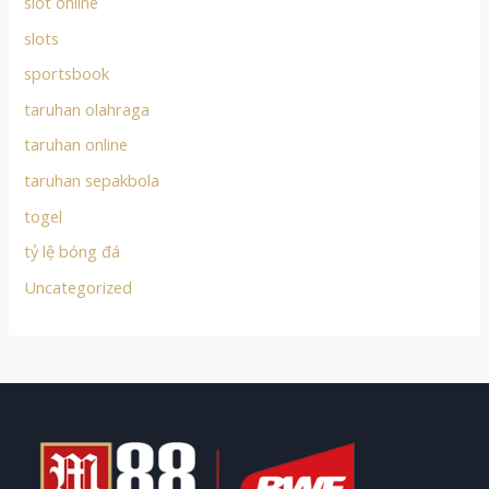
slot online
slots
sportsbook
taruhan olahraga
taruhan online
taruhan sepakbola
togel
tỷ lệ bóng đá
Uncategorized