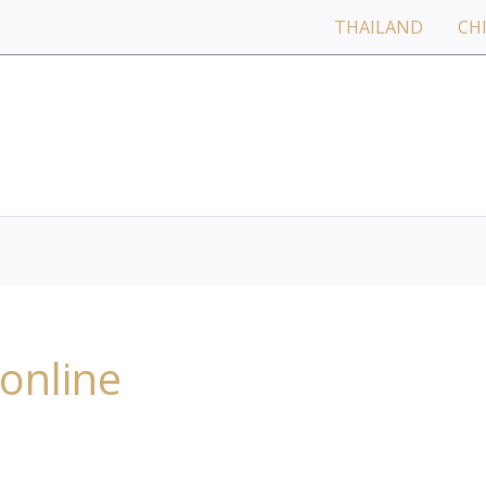
THAILAND
CH
online