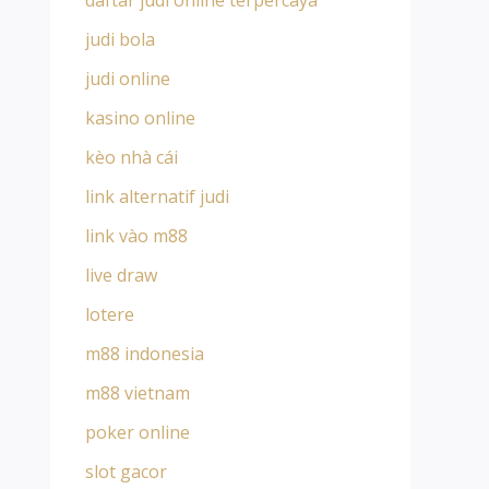
daftar judi online terpercaya
judi bola
judi online
kasino online
kèo nhà cái
link alternatif judi
link vào m88
live draw
lotere
m88 indonesia
m88 vietnam
poker online
slot gacor