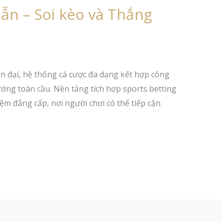
dẫn – Soi kèo và Thắng
iện đại, hệ thống cá cược đa dạng kết hợp công
ướng toàn cầu. Nền tảng tích hợp sports betting
ệm đẳng cấp, nơi người chơi có thể tiếp cận