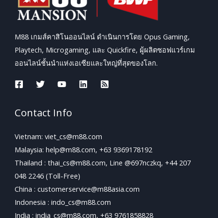
M88 เกมส์คาสิโนออนไลน์ ดำเนินการโดย Opus Gaming,
Playtech, Microgaming, และ Quickfire, ผู้ผลิตซอฟแวร์เกม
ออนไลน์ชั้นนำแห่งเอเซียและใหญ่ที่สุดของโลก.
Contact Info
Vietnam: viet_cs@m88.com
Malaysia: help@m88.com, +63 9369178192
Thailand : thai_cs@m88.com, Line @697nczkq, +44 207
048 2246 (Toll-Free)
China : customerservice@m88asia.com
Indonesia : indo_cs@m88.com
India : india_cs@m88.com, +63 9761858828