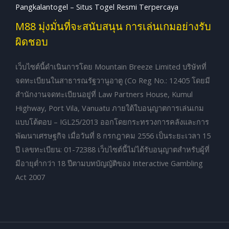
Pangkalantogel – Situs Togel Resmi Terpercaya
M88 มุ่งมั่นที่จะสนับสนุน การเล่นเกมอย่างรับ
ผิดชอบ
เว็บไซต์นี้ดำเนินการโดย Mountain Breeze Limited บริษัทที่
จดทะเบียนในสาธารณรัฐวานูอาตู (Co Reg No.: 12405 โดยมี
สำนักงานจดทะเบียนอยู่ที่ Law Partners House, Kumul
Highway, Port Vila, Vanuatu ภายใต้ใบอนุญาตการเล่นเกม
แบบโต้ตอบ – IGL25/2013 ออกโดยกระทรวงการคลังและการ
พัฒนาเศรษฐกิจ เมื่อวันที่ 8 กรกฎาคม 2556 เป็นระยะเวลา 15
ปี เลขทะเบียน: 01-72388 เว็บไซต์นี้ไม่ได้รับอนุญาตสำหรับผู้ที่
มีอายุต่ำกว่า 18 ปีตามบทบัญญัติของ Interactive Gambling
Act 2007