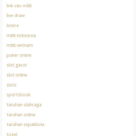
link vào m88
live draw
lotere
m88 indonesia
m88 vietnam
poker online
slot gacor
slot online
slots
sportsbook
taruhan olahraga
taruhan online
taruhan sepakbola
togel