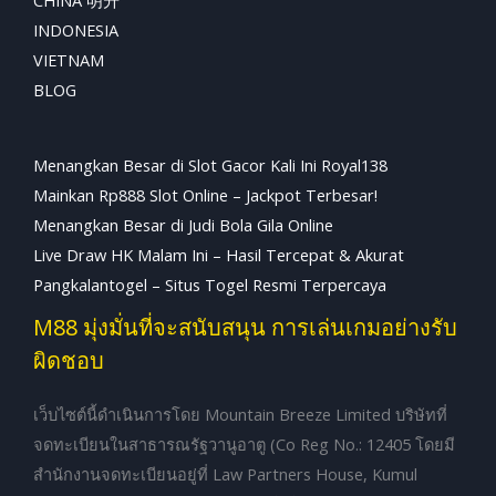
CHINA 明升
INDONESIA
VIETNAM
BLOG
Menangkan Besar di Slot Gacor Kali Ini Royal138
Mainkan Rp888 Slot Online – Jackpot Terbesar!
Menangkan Besar di Judi Bola Gila Online
Live Draw HK Malam Ini – Hasil Tercepat & Akurat
Pangkalantogel – Situs Togel Resmi Terpercaya
M88 มุ่งมั่นที่จะสนับสนุน การเล่นเกมอย่างรับ
ผิดชอบ
เว็บไซต์นี้ดำเนินการโดย Mountain Breeze Limited บริษัทที่
จดทะเบียนในสาธารณรัฐวานูอาตู (Co Reg No.: 12405 โดยมี
สำนักงานจดทะเบียนอยู่ที่ Law Partners House, Kumul