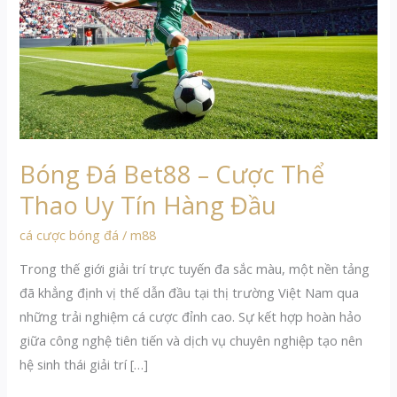
–
Cược
Thể
Thao
Uy
Tín
Hàng
Bóng Đá Bet88 – Cược Thể
Đầu
Thao Uy Tín Hàng Đầu
cá cược bóng đá
/
m88
Trong thế giới giải trí trực tuyến đa sắc màu, một nền tảng
đã khẳng định vị thế dẫn đầu tại thị trường Việt Nam qua
những trải nghiệm cá cược đỉnh cao. Sự kết hợp hoàn hảo
giữa công nghệ tiên tiến và dịch vụ chuyên nghiệp tạo nên
hệ sinh thái giải trí […]