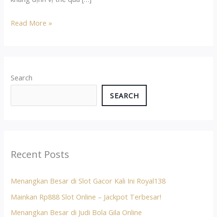
Read More »
Search
SEARCH
Recent Posts
Menangkan Besar di Slot Gacor Kali Ini Royal138
Mainkan Rp888 Slot Online – Jackpot Terbesar!
Menangkan Besar di Judi Bola Gila Online