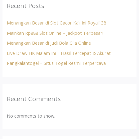
Recent Posts
Menangkan Besar di Slot Gacor Kali Ini Royal138
Mainkan Rp888 Slot Online – Jackpot Terbesar!
Menangkan Besar di Judi Bola Gila Online
Live Draw HK Malam Ini – Hasil Tercepat & Akurat
Pangkalantogel – Situs Togel Resmi Terpercaya
Recent Comments
No comments to show.