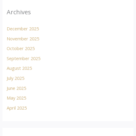
Archives
December 2025
November 2025
October 2025
September 2025
August 2025
July 2025
June 2025
May 2025
April 2025