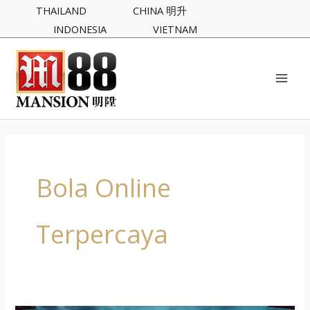
Skip
THAILAND
CHINA 明升
to
INDONESIA
VIETNAM
content
MAI
MEN
Bola Online
Terpercaya