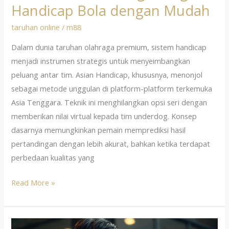
Handicap Bola dengan Mudah
taruhan online
/
m88
Dalam dunia taruhan olahraga premium, sistem handicap
menjadi instrumen strategis untuk menyeimbangkan
peluang antar tim. Asian Handicap, khususnya, menonjol
sebagai metode unggulan di platform-platform terkemuka
Asia Tenggara. Teknik ini menghilangkan opsi seri dengan
memberikan nilai virtual kepada tim underdog. Konsep
dasarnya memungkinkan pemain memprediksi hasil
pertandingan dengan lebih akurat, bahkan ketika terdapat
perbedaan kualitas yang
Read More »
Memahami