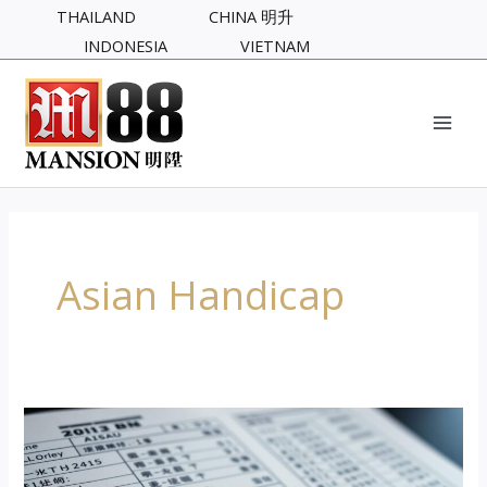
Skip
THAILAND
CHINA 明升
to
INDONESIA
VIETNAM
content
MAI
MEN
Asian Handicap
Arti
HDP
Dalam