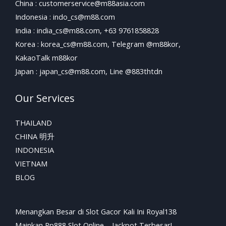
China : customerservice@m88asia.com
Indonesia : indo_cs@m88.com
India : india_cs@m88.com, +63 9761858828
Korea : korea_cs@m88.com, Telegram @m88kor,
KakaoTalk m88kor
Japan : japan_cs@m88.com, Line @883thtdn
Our Services
THAILAND
CHINA 明升
INDONESIA
VIETNAM
BLOG
Menangkan Besar di Slot Gacor Kali Ini Royal138
Mainkan Rp888 Slot Online – Jackpot Terbesar!