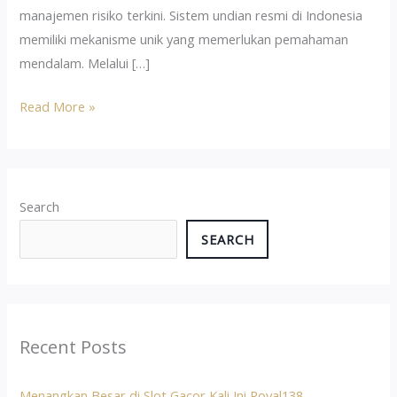
manajemen risiko terkini. Sistem undian resmi di Indonesia
memiliki mekanisme unik yang memerlukan pemahaman
mendalam. Melalui […]
Read More »
Search
SEARCH
Recent Posts
Menangkan Besar di Slot Gacor Kali Ini Royal138