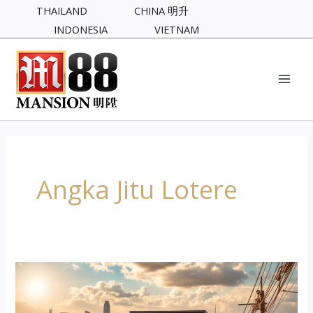
Skip
THAILAND
CHINA 明升
to
INDONESIA
VIETNAM
content
MAI
MEN
Angka Jitu Lotere
Tips
Menang
Toto