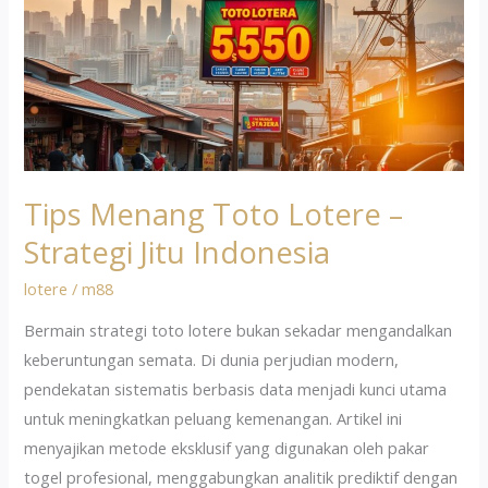
Lotere
–
Strategi
Jitu
Indonesia
Tips Menang Toto Lotere –
Strategi Jitu Indonesia
lotere
/
m88
Bermain strategi toto lotere bukan sekadar mengandalkan
keberuntungan semata. Di dunia perjudian modern,
pendekatan sistematis berbasis data menjadi kunci utama
untuk meningkatkan peluang kemenangan. Artikel ini
menyajikan metode eksklusif yang digunakan oleh pakar
togel profesional, menggabungkan analitik prediktif dengan