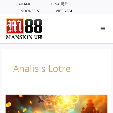
Skip
THAILAND
CHINA 明升
to
INDONESIA
VIETNAM
content
MAI
MEN
Analisis Lotre
Kiat
Sukses
Dewi