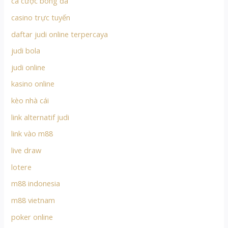
cá cược bóng đá
casino trực tuyến
daftar judi online terpercaya
judi bola
judi online
kasino online
kèo nhà cái
link alternatif judi
link vào m88
live draw
lotere
m88 indonesia
m88 vietnam
poker online