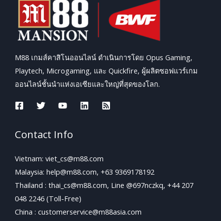
M88 เกมส์คาสิโนออนไลน์ ดำเนินการโดย Opus Gaming,
Playtech, Microgaming, และ Quickfire, ผู้ผลิตซอฟแวร์เกม
ออนไลน์ชั้นนำแห่งเอเซียและใหญ่ที่สุดของโลก.
Contact Info
Vietnam: viet_cs@m88.com
Malaysia: help@m88.com, +63 9369178192
Thailand : thai_cs@m88.com, Line @697nczkq, +44 207
048 2246 (Toll-Free)
China : customerservice@m88asia.com