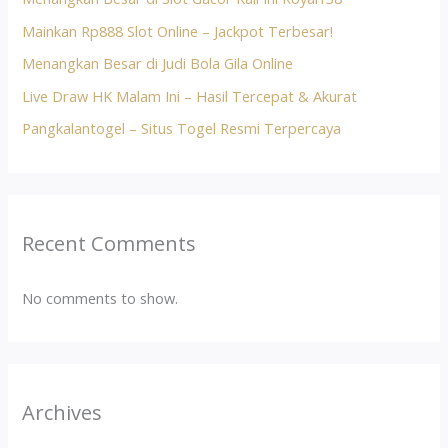
Mainkan Rp888 Slot Online – Jackpot Terbesar!
Menangkan Besar di Judi Bola Gila Online
Live Draw HK Malam Ini – Hasil Tercepat & Akurat
Pangkalantogel – Situs Togel Resmi Terpercaya
Recent Comments
No comments to show.
Archives