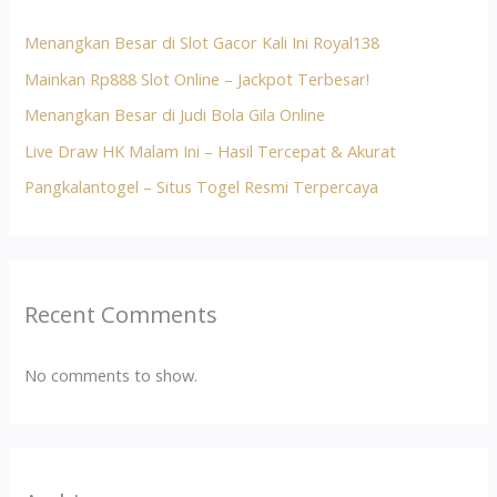
Menangkan Besar di Slot Gacor Kali Ini Royal138
Mainkan Rp888 Slot Online – Jackpot Terbesar!
Menangkan Besar di Judi Bola Gila Online
Live Draw HK Malam Ini – Hasil Tercepat & Akurat
Pangkalantogel – Situs Togel Resmi Terpercaya
Recent Comments
No comments to show.