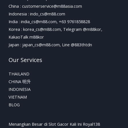
China : customerservice@m88asia.com
Indonesia : indo_cs@m88.com
India : india_cs@m88.com, +63 9761858828
Korea : korea_cs@m88.com, Telegram @m88kor,
KakaoTalk m88kor
Japan : japan_cs@m88.com, Line @883thtdn
Our Services
THAILAND
CHINA 明升
INDONESIA
VIETNAM
BLOG
Menangkan Besar di Slot Gacor Kali Ini Royal138