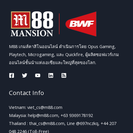
M88 เกมส์คาสิโนออนไลน์ ดำเนินการโดย Opus Gaming,
Playtech, Microgaming, และ Quickfire, ผู้ผลิตซอฟแวร์เกม
ออนไลน์ชั้นนำแห่งเอเซียและใหญ่ที่สุดของโลก.
Contact Info
Vietnam: viet_cs@m88.com
Malaysia: help@m88.com, +63 9369178192
Thailand : thai_cs@m88.com, Line @697nczkq, +44 207
048 2246 (Toll-Free)