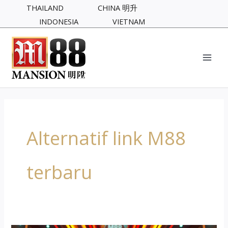
Skip
THAILAND
CHINA 明升
to
INDONESIA
VIETNAM
content
MAI
MEN
Alternatif link M88
terbaru