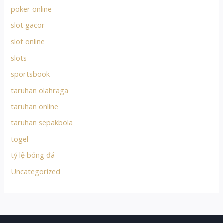
poker online
slot gacor
slot online
slots
sportsbook
taruhan olahraga
taruhan online
taruhan sepakbola
togel
tỷ lệ bóng đá
Uncategorized