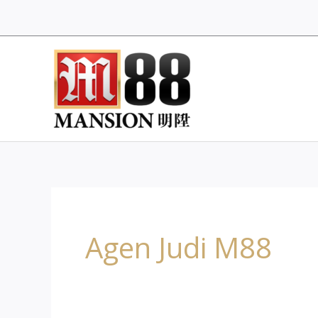
Skip
to
content
Agen Judi M88