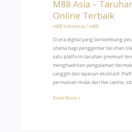
M88 Asia – Taruha
Online Terbaik
m88 indonesia
/
m88
Di era digital yang berkembang pes
utama bagi penggemar taruhan ola
satu platform taruhan premium ter
menghadirkan pengalaman bermain 
canggih dan layanan eksklusif. Plat
permainan mulai dari live casino, sl
Read More »