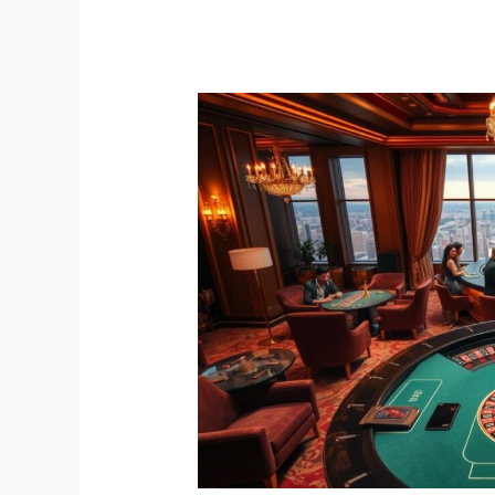
M88
Casino
–
Pengalaman
Judi
Online
Premium