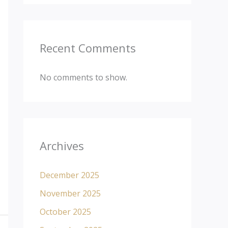
Recent Comments
No comments to show.
Archives
December 2025
November 2025
October 2025