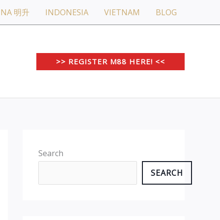
INA 明升
INDONESIA
VIETNAM
BLOG
>> REGISTER M88 HERE! <<
Search
SEARCH