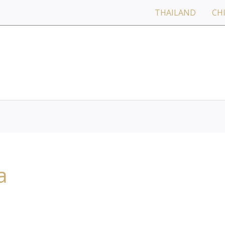
THAILAND
CH
a