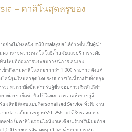
ysia – คาสิโนสุดหรูของ
่างไม่หยุดนิ่ง m88 malaysia ได้ก้าวขึ้นเป็นผู้นำ
ผสมผสานระหว่างเทคโนโลยีล้ำสมัยและบริการระดับ
ิมพันไทยที่ต้องการประสบการณ์การเล่นเกม
รถเข้าถึงเกมคาสิโนสดมากกว่า 1,000 รายการ ตั้งแต่
ลน์รุ่นใหม่ล่าสุด โดยระบบการเงินที่รองรับทั้งสกุล
รมสะดวกยิ่งขึ้น สำหรับผู้ชื่นชอบการเดิมพันกีฬา
าต่อรองที่แข่งขันได้ในตลาด ความพิเศษอยู่ที่
อมสิทธิพิเศษแบบPersonalized Service ทั้งทีมงาน
ความปลอดภัยมาตรฐานSSL 256-bit ที่รับรองความ
แพลตฟอร์มคาสิโนออนไลน์มาเลเซียระดับพรีเมียมด้วย
 1,000 รายการอัพเดททุกสัปดาห์ ระบบการเงิน