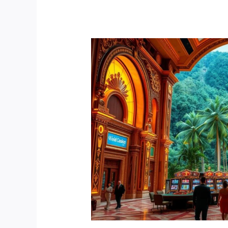
เดิม
พัน
ที่
m88
malaysia
–
คา
สิ
โน
สุด
หรู
ของ
มาเลเซีย