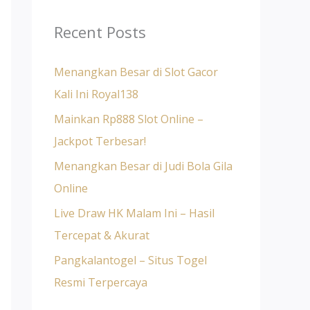
Recent Posts
Menangkan Besar di Slot Gacor
Kali Ini Royal138
Mainkan Rp888 Slot Online –
Jackpot Terbesar!
Menangkan Besar di Judi Bola Gila
Online
Live Draw HK Malam Ini – Hasil
Tercepat & Akurat
Pangkalantogel – Situs Togel
Resmi Terpercaya