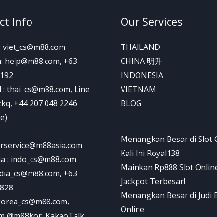
ct Info
Our Services
: viet_cs@m88.com
THAILAND
a: help@m88.com, +63
CHINA 明升
192
INDONESIA
 : thai_cs@m88.com, Line
VIETNAM
kq, +44 207 048 2246
BLOG
ee)
Menangkan Besar di Slot 
rservice@m88asia.com
Kali Ini Royal138
ia : indo_cs@m88.com
Mainkan Rp888 Slot Onlin
india_cs@m88.com, +63
Jackpot Terbesar!
828
Menangkan Besar di Judi B
 korea_cs@m88.com,
Online
m @m88kor, KakaoTalk