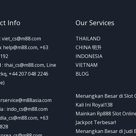
ct Info
Our Services
: viet_cs@m88.com
THAILAND
a: help@m88.com, +63
CHINA 明升
192
INDONESIA
 : thai_cs@m88.com, Line
VIETNAM
kq, +44 207 048 2246
BLOG
ee)
Menangkan Besar di Slot 
rservice@m88asia.com
Kali Ini Royal138
ia : indo_cs@m88.com
Mainkan Rp888 Slot Onlin
india_cs@m88.com, +63
Jackpot Terbesar!
828
Menangkan Besar di Judi B
 korea_cs@m88.com,