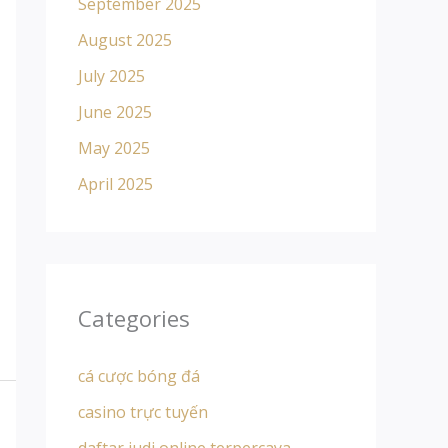
September 2025
August 2025
July 2025
June 2025
May 2025
April 2025
Categories
cá cược bóng đá
casino trực tuyến