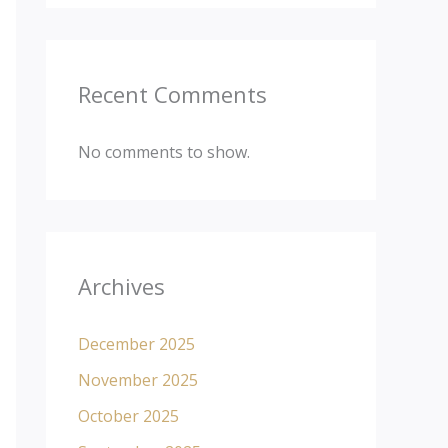
Recent Comments
No comments to show.
Archives
December 2025
November 2025
October 2025