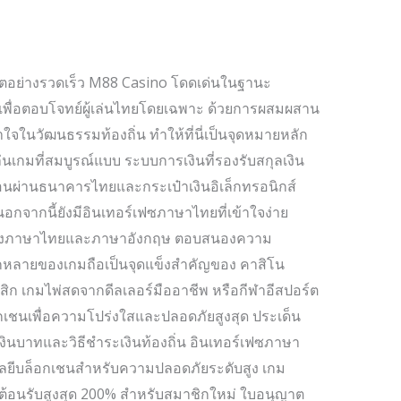
โตอย่างรวดเร็ว M88 Casino โดดเด่นในฐานะ
เพื่อตอบโจทย์ผู้เล่นไทยโดยเฉพาะ ด้วยการผสมผสาน
จในวัฒนธรรมท้องถิ่น ทำให้ที่นี่เป็นจุดหมายหลัก
นเกมที่สมบูรณ์แบบ ระบบการเงินที่รองรับสกุลเงิน
โอนผ่านธนาคารไทยและกระเป๋าเงินอิเล็กทรอนิกส์
จากนี้ยังมีอินเทอร์เฟซภาษาไทยที่เข้าใจง่าย
ได้ทั้งภาษาไทยและภาษาอังกฤษ ตอบสนองความ
กหลายของเกมถือเป็นจุดแข็งสำคัญของ คาสิโน
สสิก เกมไพ่สดจากดีลเลอร์มืออาชีพ หรือกีฬาอีสปอร์ต
กเชนเพื่อความโปร่งใสและปลอดภัยสูงสุด ประเด็น
เงินบาทและวิธีชำระเงินท้องถิ่น อินเทอร์เฟซภาษา
โลยีบล็อกเชนสำหรับความปลอดภัยระดับสูง เกม
้อนรับสูงสุด 200% สำหรับสมาชิกใหม่ ใบอนุญาต