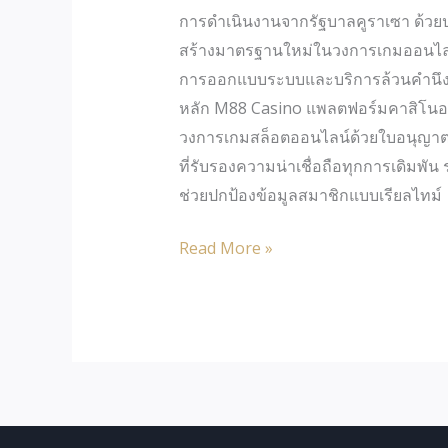
การดำเนินงานจากรัฐบาลคูราเซา ด้วย
สร้างมาตรฐานใหม่ในวงการเกมออนไลน์
การออกแบบระบบและบริการล้วนคำนึง
หลัก M88 Casino แพลตฟอร์มคาสิโนออ
วงการเกมสล็อตออนไลน์ด้วยใบอนุญา
ที่รับรองความน่าเชื่อถือทุกการเดิมพ
ช่วยปกป้องข้อมูลสมาชิกแบบเรียลไทม์
Read More »