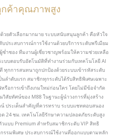
ูกค้าคุณภาพสูง
้วยตัวเลือกมากมาย ระบบสนับสนุนลูกค้า คือหัวใจ
ดับประสบการณ์การใช้งานด้วยบริการระดับพรีเมียม
ผู้ช่ำชอง ทีมงานผู้เชี่ยวชาญพร้อมให้ความช่วยเหลือ
ะบบตอบรับอัตโนมัติที่ทำงานร่วมกับเทคโนโลยี AI
าที ทุกการสนทนาถูกปกป้องด้วยระบบเข้ารหัสระดับ
้เป็นลำดับแรก สมาชิกทุกระดับได้รับสิทธิพิเศษเฉพาะ
ซีฟหรือการเข้าถึงเกมใหม่ก่อนใคร โดยไม่มีข้อจำกัด
อนวิสัยทัศน์ของ M88 ในฐานะผู้นำวงการที่มุ่งสร้าง
ลน์ ประเด็นสำคัญที่ควรทราบ ระบบแชทตอบสนอง
อด 24 ชม. เทคโนโลยีรักษาความปลอดภัยระดับสูง
ตัวแบบ Premium สำหรับสมาชิกระดับ VIP สิทธิ
จกรรมพิเศษ ประสบการณ์ใช้งานที่ออกแบบตามหลัก