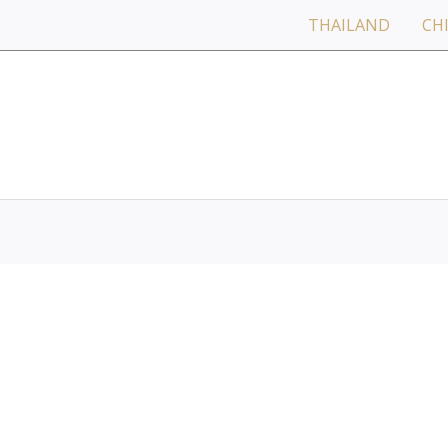
THAILAND
CH