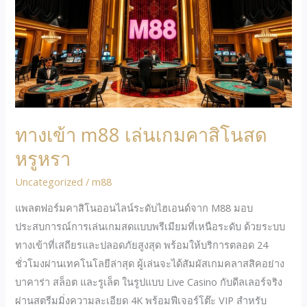
เล่น
เกม
คา
สิ
โน
สด
หรูหรา
ทางเข้า m88 เล่นเกมคาสิโนสด
หรูหรา
Uncategorized
/
m88
แพลตฟอร์มคาสิโนออนไลน์ระดับไฮเอนด์จาก M88 มอบ
ประสบการณ์การเล่นเกมสดแบบพรีเมียมที่เหนือระดับ ด้วยระบบ
ทางเข้าที่เสถียรและปลอดภัยสูงสุด พร้อมให้บริการตลอด 24
ชั่วโมงผ่านเทคโนโลยีล่าสุด ผู้เล่นจะได้สัมผัสเกมคลาสสิคอย่าง
บาคาร่า สล็อต และรูเล็ต ในรูปแบบ Live Casino กับดีลเลอร์จริง
ผ่านสตรีมมิ่งความละเอียด 4K พร้อมฟีเจอร์โต๊ะ VIP สำหรับ