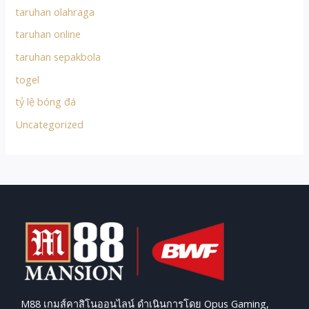
taruhan olahraga
taruhan online
taruhan sepakbola
togel
tỷ lệ bóng đá
Uncategorized
M88 เกมส์คาสิโนออนไลน์ ดำเนินการโดย Opus Gaming,