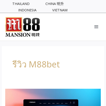
Skip
THAILAND
CHINA 明升
to
INDONESIA
VIETNAM
content
MAI
MEN
รีวิว M88bet
ทาง
เข้า
m88bet