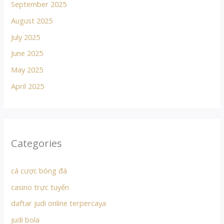
September 2025
August 2025
July 2025
June 2025
May 2025
April 2025
Categories
cá cược bóng đá
casino trực tuyến
daftar judi online terpercaya
judi bola