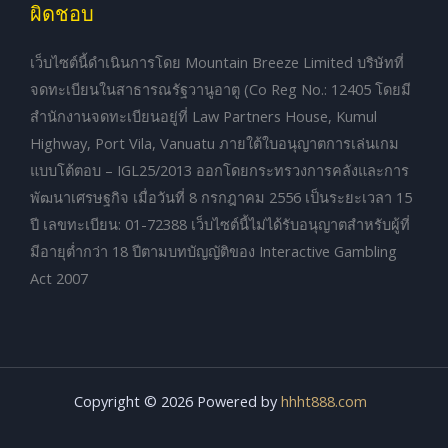
ผิดชอบ
เว็บไซต์นี้ดำเนินการโดย Mountain Breeze Limited บริษัทที่
จดทะเบียนในสาธารณรัฐวานูอาตู (Co Reg No.: 12405 โดยมี
สำนักงานจดทะเบียนอยู่ที่ Law Partners House, Kumul
Highway, Port Vila, Vanuatu ภายใต้ใบอนุญาตการเล่นเกม
แบบโต้ตอบ – IGL25/2013 ออกโดยกระทรวงการคลังและการ
พัฒนาเศรษฐกิจ เมื่อวันที่ 8 กรกฎาคม 2556 เป็นระยะเวลา 15
ปี เลขทะเบียน: 01-72388 เว็บไซต์นี้ไม่ได้รับอนุญาตสำหรับผู้ที่
มีอายุต่ำกว่า 18 ปีตามบทบัญญัติของ Interactive Gambling
Act 2007
Copyright © 2026 Powered by
hhht888.com