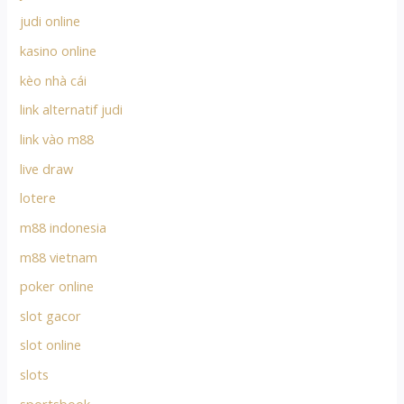
judi online
kasino online
kèo nhà cái
link alternatif judi
link vào m88
live draw
lotere
m88 indonesia
m88 vietnam
poker online
slot gacor
slot online
slots
sportsbook