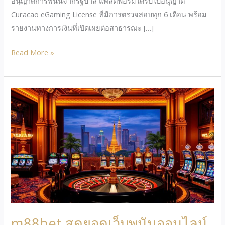
อนุญาตการพนันจากรัฐบาล แพลตฟอร์มได้รับใบอนุญาต
Curacao eGaming License ที่มีการตรวจสอบทุก 6 เดือน พร้อม
รายงานทางการเงินที่เปิดเผยต่อสาธารณะ […]
Read More »
m88bet
สุด
ยอด
เว็บ
พนัน
ออนไลน์
ใน
ไทย
m88bet สุดยอดเว็บพนันออนไลน์