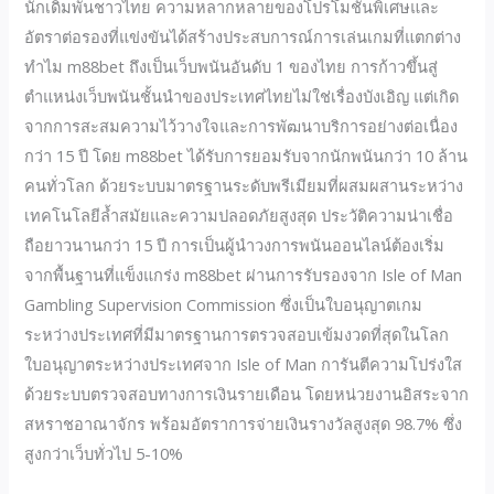
นักเดิมพันชาวไทย ความหลากหลายของโปรโมชั่นพิเศษและ
อัตราต่อรองที่แข่งขันได้สร้างประสบการณ์การเล่นเกมที่แตกต่าง
ทำไม m88bet ถึงเป็นเว็บพนันอันดับ 1 ของไทย การก้าวขึ้นสู่
ตำแหน่งเว็บพนันชั้นนำของประเทศไทยไม่ใช่เรื่องบังเอิญ แต่เกิด
จากการสะสมความไว้วางใจและการพัฒนาบริการอย่างต่อเนื่อง
กว่า 15 ปี โดย m88bet ได้รับการยอมรับจากนักพนันกว่า 10 ล้าน
คนทั่วโลก ด้วยระบบมาตรฐานระดับพรีเมียมที่ผสมผสานระหว่าง
เทคโนโลยีล้ำสมัยและความปลอดภัยสูงสุด ประวัติความน่าเชื่อ
ถือยาวนานกว่า 15 ปี การเป็นผู้นำวงการพนันออนไลน์ต้องเริ่ม
จากพื้นฐานที่แข็งแกร่ง m88bet ผ่านการรับรองจาก Isle of Man
Gambling Supervision Commission ซึ่งเป็นใบอนุญาตเกม
ระหว่างประเทศที่มีมาตรฐานการตรวจสอบเข้มงวดที่สุดในโลก
ใบอนุญาตระหว่างประเทศจาก Isle of Man การันตีความโปร่งใส
ด้วยระบบตรวจสอบทางการเงินรายเดือน โดยหน่วยงานอิสระจาก
สหราชอาณาจักร พร้อมอัตราการจ่ายเงินรางวัลสูงสุด 98.7% ซึ่ง
สูงกว่าเว็บทั่วไป 5-10%