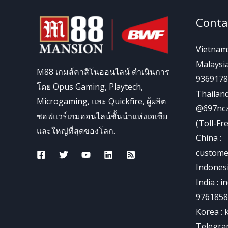
Conta
Vietnam
Malaysi
M88 เกมส์คาสิโนออนไลน์ ดำเนินการ
9369178
โดย Opus Gaming, Playtech,
Thailand
Microgaming, และ Quickfire, ผู้ผลิต
@697ncz
ซอฟแวร์เกมออนไลน์ชั้นนำแห่งเอเซีย
(Toll-Fr
และใหญ่ที่สุดของโลก.
China :
custome
Indones
India : 
9761858
Korea :
Telegra