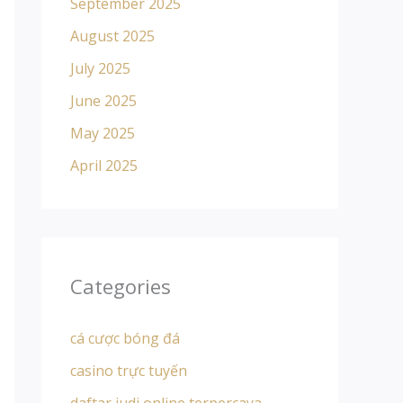
September 2025
August 2025
July 2025
June 2025
May 2025
April 2025
Categories
cá cược bóng đá
casino trực tuyến