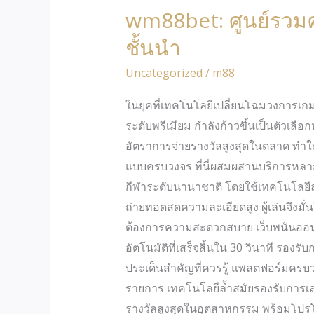
wm88bet: ศูนย์รวมค
ชั้นนำ
Uncategorized
/
m88
ในยุคที่เทคโนโลยีเปลี่ยนโฉมวงการเก
ระดับพรีเมียม กำลังก้าวขึ้นเป็นตัวเลื
อัตราการจ่ายรางวัลสูงสุดในตลาด ทำให
แบบครบวงจร ที่นี่ผสมผสานบริการหลา
กีฬาระดับนานาชาติ โดยใช้เทคโนโลยีล
ถ่ายทอดสดความละเอียดสูง ผู้เล่นจึงมั
ต้องการความสะดวกสบาย เว็บพนันออนไ
อัตโนมัติที่เสร็จสิ้นใน 30 วินาที รองร
ประเด็นสำคัญที่ควรรู้ แพลตฟอร์มคร
รายการ เทคโนโลยีล้ำสมัยรองรับการเล
รางวัลสูงสุดในอุตสาหกรรม พร้อมโปร