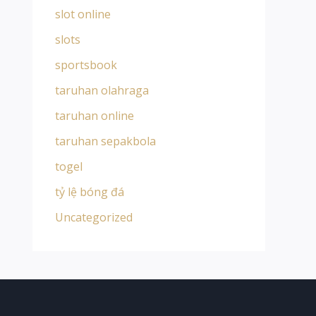
slot online
slots
sportsbook
taruhan olahraga
taruhan online
taruhan sepakbola
togel
tỷ lệ bóng đá
Uncategorized