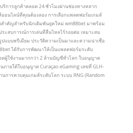
 บริการลูกค้าตลอด 24 ชั่วโมงผ่านช่องทางหลาก
อนไลน์ที่คุณต้องลอง การเลือกแพลตฟอร์มเกมส์
ัยสำคัญสำหรับนักเดิมพันยุคใหม่ wm88bet มาพร้อม
ะสบการณ์การเล่นที่ลื่นไหลไร้รอยต่อ เหมาะสม
นรูปแบบพรีเมียม ประวัติความเป็นมาและความน่าเชื่อ
m88bet ได้รับการพัฒนาให้เป็นแพลตฟอร์มระดับ
อดผู้ใช้งานมากกว่า 2 ล้านบัญชีทั่วโลก ใบอนุญาต
ภายใต้ใบอนุญาต Curaçao eGaming เลขที่ GLH-
านการควบคุมเกมส์ระดับโลก ระบบ RNG (Random