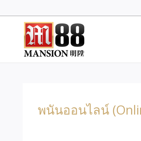
Skip
to
content
พนันออนไลน์ (Onli