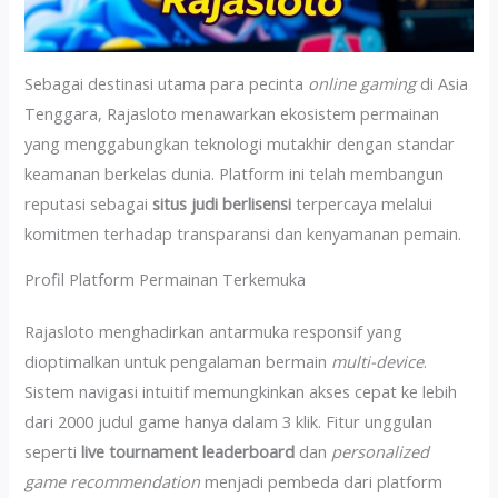
Sebagai destinasi utama para pecinta
online gaming
di Asia
Tenggara, Rajasloto menawarkan ekosistem permainan
yang menggabungkan teknologi mutakhir dengan standar
keamanan berkelas dunia. Platform ini telah membangun
reputasi sebagai
situs judi berlisensi
terpercaya melalui
komitmen terhadap transparansi dan kenyamanan pemain.
Profil Platform Permainan Terkemuka
Rajasloto menghadirkan antarmuka responsif yang
dioptimalkan untuk pengalaman bermain
multi-device
.
Sistem navigasi intuitif memungkinkan akses cepat ke lebih
dari 2000 judul game hanya dalam 3 klik. Fitur unggulan
seperti
live tournament leaderboard
dan
personalized
game recommendation
menjadi pembeda dari platform