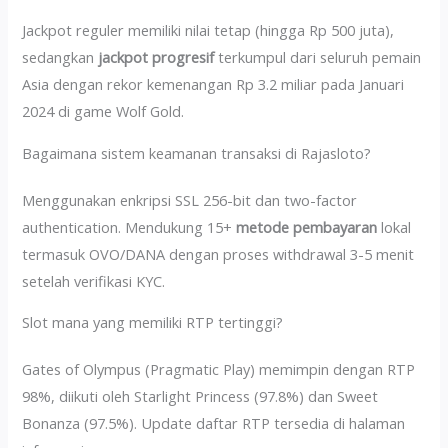
Jackpot reguler memiliki nilai tetap (hingga Rp 500 juta),
sedangkan
jackpot progresif
terkumpul dari seluruh pemain
Asia dengan rekor kemenangan Rp 3.2 miliar pada Januari
2024 di game Wolf Gold.
Bagaimana sistem keamanan transaksi di Rajasloto?
Menggunakan enkripsi SSL 256-bit dan two-factor
authentication. Mendukung 15+
metode pembayaran
lokal
termasuk OVO/DANA dengan proses withdrawal 3-5 menit
setelah verifikasi KYC.
Slot mana yang memiliki RTP tertinggi?
Gates of Olympus (Pragmatic Play) memimpin dengan RTP
98%, diikuti oleh Starlight Princess (97.8%) dan Sweet
Bonanza (97.5%). Update daftar RTP tersedia di halaman