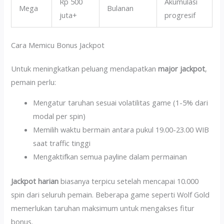
Rp 500
Akumulasi
Mega
Bulanan
juta+
progresif
Cara Memicu Bonus Jackpot
Untuk meningkatkan peluang mendapatkan
major jackpot
,
pemain perlu:
Mengatur taruhan sesuai volatilitas game (1-5% dari
modal per spin)
Memilih waktu bermain antara pukul 19.00-23.00 WIB
saat traffic tinggi
Mengaktifkan semua payline dalam permainan
Jackpot harian
biasanya terpicu setelah mencapai 10.000
spin dari seluruh pemain. Beberapa game seperti Wolf Gold
memerlukan taruhan maksimum untuk mengakses fitur
bonus.