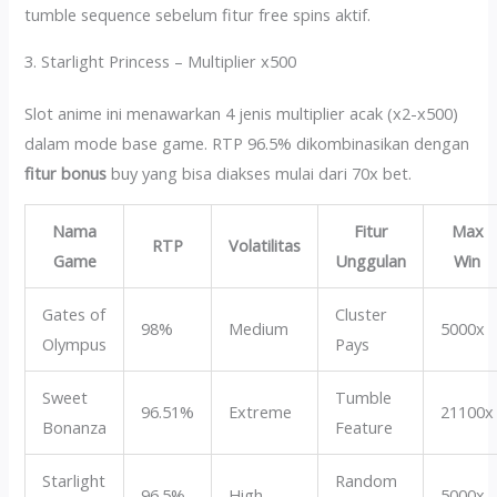
tumble sequence sebelum fitur free spins aktif.
3. Starlight Princess – Multiplier x500
Slot anime ini menawarkan 4 jenis multiplier acak (x2-x500)
dalam mode base game. RTP 96.5% dikombinasikan dengan
fitur bonus
buy yang bisa diakses mulai dari 70x bet.
Nama
Fitur
Max
RTP
Volatilitas
Game
Unggulan
Win
Gates of
Cluster
98%
Medium
5000x
Olympus
Pays
Sweet
Tumble
96.51%
Extreme
21100x
Bonanza
Feature
Starlight
Random
96.5%
High
5000x