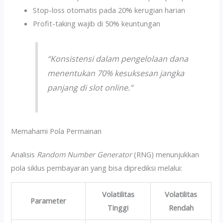
Stop-loss otomatis pada 20% kerugian harian
Profit-taking wajib di 50% keuntungan
“Konsistensi dalam pengelolaan dana
menentukan 70% kesuksesan jangka
panjang di slot online.”
Memahami Pola Permainan
Analisis
Random Number Generator
(RNG) menunjukkan
pola siklus pembayaran yang bisa diprediksi melalui:
Volatilitas
Volatilitas
Parameter
Tinggi
Rendah