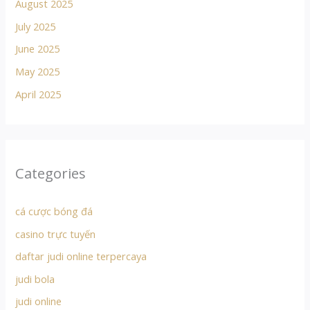
August 2025
July 2025
June 2025
May 2025
April 2025
Categories
cá cược bóng đá
casino trực tuyến
daftar judi online terpercaya
judi bola
judi online