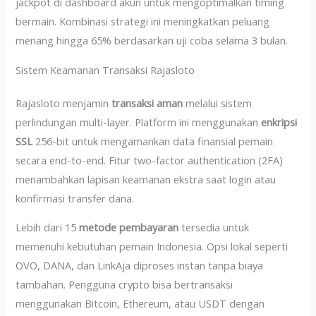
jackpot di dashboard akun untuk mengoptimalkan timing
bermain. Kombinasi strategi ini meningkatkan peluang
menang hingga 65% berdasarkan uji coba selama 3 bulan.
Sistem Keamanan Transaksi Rajasloto
Rajasloto menjamin
transaksi aman
melalui sistem
perlindungan multi-layer. Platform ini menggunakan
enkripsi
SSL
256-bit untuk mengamankan data finansial pemain
secara end-to-end. Fitur two-factor authentication (2FA)
menambahkan lapisan keamanan ekstra saat login atau
konfirmasi transfer dana.
Lebih dari 15
metode pembayaran
tersedia untuk
memenuhi kebutuhan pemain Indonesia. Opsi lokal seperti
OVO, DANA, dan LinkAja diproses instan tanpa biaya
tambahan. Pengguna crypto bisa bertransaksi
menggunakan Bitcoin, Ethereum, atau USDT dengan