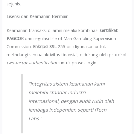
sejenis.
Lisensi dan Keamanan Bermain
Keamanan transaksi dijamin melalui kombinasi
sertifikat
PAGCOR
dan regulasi Isle of Man Gambling Supervision
Commission.
Enkripsi SSL
256-bit digunakan untuk
melindungi semua aktivitas finansial, didukung oleh protokol
two-factor authentication
untuk proses login.
“Integritas sistem keamanan kami
melebihi standar industri
internasional, dengan audit rutin oleh
lembaga independen seperti iTech
Labs.”