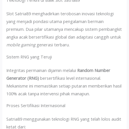
Teknologi Terkini di Balik Slot Satria89
Slot Satria89 menghadirkan terobosan inovasi teknologi
yang menjadi pondasi utama pengalaman bermain
premium. Dua pilar utamanya mencakup sistem pembangkit
angka acak bersertifikasi global dan adaptasi canggih untuk
mobile gaming
generasi terbaru.
Sistem RNG yang Teruji
Integritas permainan dijamin melalui
Random Number
Generator (RNG)
bersertifikasi level internasional.
Mekanisme ini memastikan setiap putaran memberikan hasil
100% acak tanpa intervensi pihak manapun.
Proses Sertifikasi Internasional
Satria89 menggunakan teknologi RNG yang telah lolos audit
ketat dari: