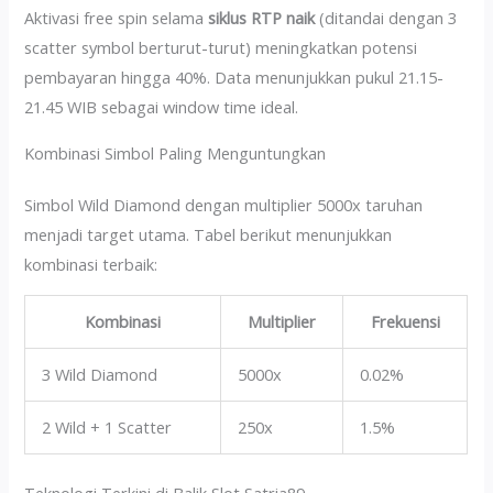
Aktivasi free spin selama
siklus RTP naik
(ditandai dengan 3
scatter symbol berturut-turut) meningkatkan potensi
pembayaran hingga 40%. Data menunjukkan pukul 21.15-
21.45 WIB sebagai window time ideal.
Kombinasi Simbol Paling Menguntungkan
Simbol Wild Diamond dengan multiplier 5000x taruhan
menjadi target utama. Tabel berikut menunjukkan
kombinasi terbaik:
Kombinasi
Multiplier
Frekuensi
3 Wild Diamond
5000x
0.02%
2 Wild + 1 Scatter
250x
1.5%