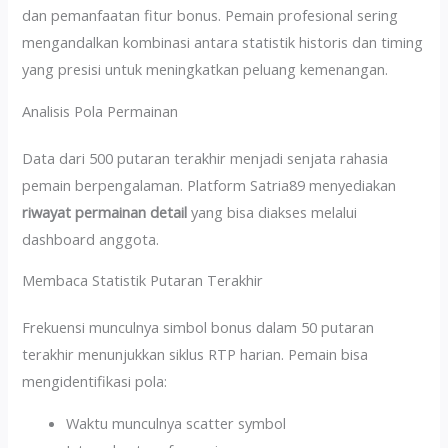
dan pemanfaatan fitur bonus. Pemain profesional sering
mengandalkan kombinasi antara statistik historis dan timing
yang presisi untuk meningkatkan peluang kemenangan.
Analisis Pola Permainan
Data dari 500 putaran terakhir menjadi senjata rahasia
pemain berpengalaman. Platform Satria89 menyediakan
riwayat permainan detail
yang bisa diakses melalui
dashboard anggota.
Membaca Statistik Putaran Terakhir
Frekuensi munculnya simbol bonus dalam 50 putaran
terakhir menunjukkan siklus RTP harian. Pemain bisa
mengidentifikasi pola:
Waktu munculnya scatter symbol