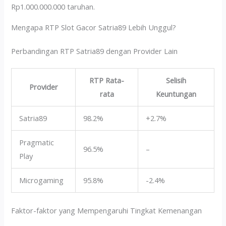
Rp1.000.000.000 taruhan.
Mengapa RTP Slot Gacor Satria89 Lebih Unggul?
Perbandingan RTP Satria89 dengan Provider Lain
RTP Rata-
Selisih
Provider
rata
Keuntungan
Satria89
98.2%
+2.7%
Pragmatic
96.5%
–
Play
Microgaming
95.8%
-2.4%
Faktor-faktor yang Mempengaruhi Tingkat Kemenangan