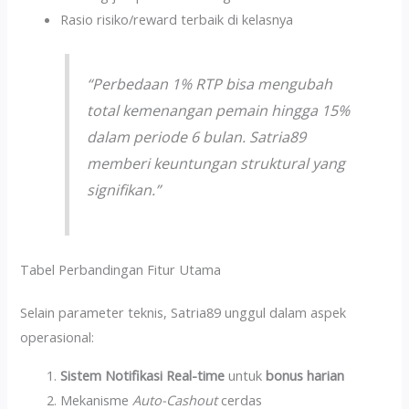
Rasio risiko/reward terbaik di kelasnya
“Perbedaan 1% RTP bisa mengubah
total kemenangan pemain hingga 15%
dalam periode 6 bulan. Satria89
memberi keuntungan struktural yang
signifikan.”
Tabel Perbandingan Fitur Utama
Selain parameter teknis, Satria89 unggul dalam aspek
operasional:
Sistem Notifikasi Real-time
untuk
bonus harian
Mekanisme
Auto-Cashout
cerdas