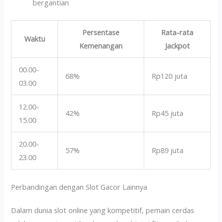
bergantian
Persentase
Rata-rata
Waktu
Kemenangan
Jackpot
00.00-
68%
Rp120 juta
03.00
12.00-
42%
Rp45 juta
15.00
20.00-
57%
Rp89 juta
23.00
Perbandingan dengan Slot Gacor Lainnya
Dalam dunia slot online yang kompetitif, pemain cerdas