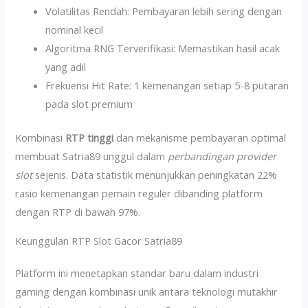
Volatilitas Rendah: Pembayaran lebih sering dengan
nominal kecil
Algoritma RNG Terverifikasi: Memastikan hasil acak
yang adil
Frekuensi Hit Rate: 1 kemenangan setiap 5-8 putaran
pada slot premium
Kombinasi
RTP tinggi
dan mekanisme pembayaran optimal
membuat Satria89 unggul dalam
perbandingan provider
slot
sejenis. Data statistik menunjukkan peningkatan 22%
rasio kemenangan pemain reguler dibanding platform
dengan RTP di bawah 97%.
Keunggulan RTP Slot Gacor Satria89
Platform ini menetapkan standar baru dalam industri
gaming dengan kombinasi unik antara teknologi mutakhir