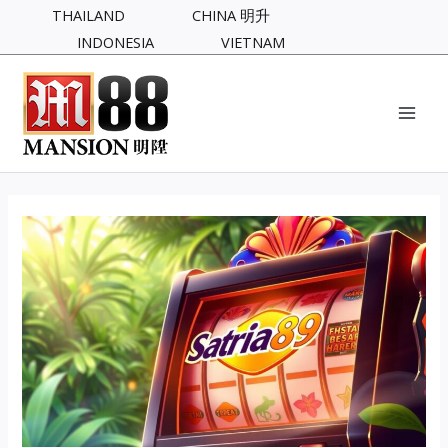
Skip
THAILAND
CHINA 明升
to
INDONESIA
VIETNAM
content
MAI
MEN