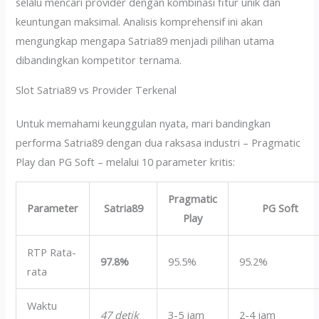
selalu mencari provider dengan kombinasi fitur unik dan
keuntungan maksimal. Analisis komprehensif ini akan
mengungkap mengapa Satria89 menjadi pilihan utama
dibandingkan kompetitor ternama.
Slot Satria89 vs Provider Terkenal
Untuk memahami keunggulan nyata, mari bandingkan
performa Satria89 dengan dua raksasa industri – Pragmatic
Play dan PG Soft – melalui 10 parameter kritis:
Pragmatic
Parameter
Satria89
PG Soft
Play
RTP Rata-
97.8%
95.5%
95.2%
rata
Waktu
47 detik
3-5 jam
2-4 jam