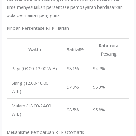
time menyesuaikan persentase pembayaran berdasarkan
pola permainan pengguna.
Rincian Persentase RTP Harian
Rata-rata
Waktu
Satria89
Pesaing
Pagi (08.00-12.00 WIB)
98.1%
94.7%
Siang (12.00-18.00
97.9%
95.3%
WIB)
Malam (18.00-24.00
98.5%
95.8%
WIB)
Mekanisme Pembaruan RTP Otomatis