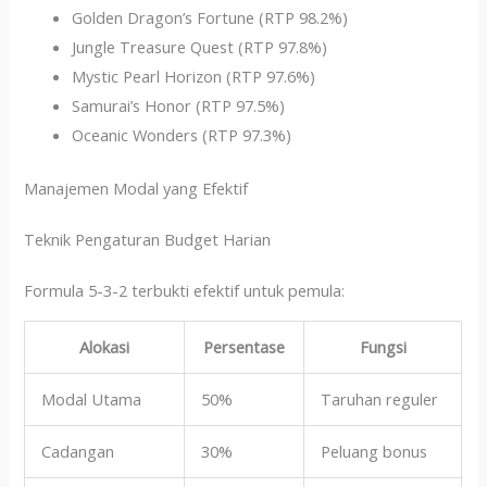
Golden Dragon’s Fortune (RTP 98.2%)
Jungle Treasure Quest (RTP 97.8%)
Mystic Pearl Horizon (RTP 97.6%)
Samurai’s Honor (RTP 97.5%)
Oceanic Wonders (RTP 97.3%)
Manajemen Modal yang Efektif
Teknik Pengaturan Budget Harian
Formula 5-3-2 terbukti efektif untuk pemula:
Alokasi
Persentase
Fungsi
Modal Utama
50%
Taruhan reguler
Cadangan
30%
Peluang bonus